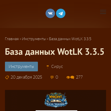
Перейти
к
контенту
Главная
»
Инструменты
»
База данных WotLK 3.3.5
База данных WotLK 3.3.5
Инструменты
Сирус
20 декабря 2025
0
277