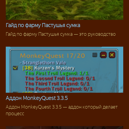
Гайд по фарму Пастушья сумка
Гайд по фарму Пастушья сумка — это руководство
Фарм
Аддон MonkeyQuest 3.3.5
Аддон MonkeyQuest 3.3.5 — аддон который делает
Аддоны 3.3.5
процесс