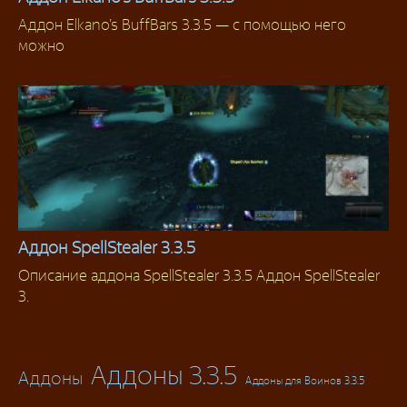
Аддон Elkano’s BuffBars 3.3.5 — с помощью него
Аддоны 3.3.5
можно
Аддон SpellStealer 3.3.5
Описание аддона SpellStealer 3.3.5 Аддон SpellStealer
Аддоны 3.3.5
3.
Аддоны 3.3.5
Аддоны
Аддоны для Воинов 3.3.5