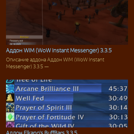
Аддон WIM (WoW Instant Messenger) 3.3.5
Описание аддона Аддон WIM (WoW Instant
Аддоны для чата
Messenger) 3.3.5 —
Аддон Elkano’s BuffBars 3.3.5