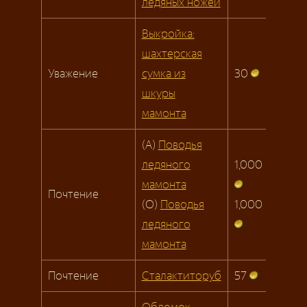
ледяных ножей
Выкройка:
шахтерская
Уважение
сумка из
30
шкуры
мамонта
(A)
Поводья
ледяного
1,000
мамонта
Почтение
(О)
Поводья
1,000
ледяного
мамонта
Почтение
Сталактиторуб
57