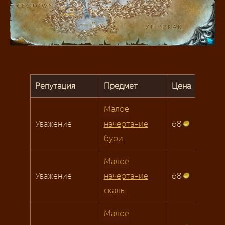
Репутация
Предмет
Цена
Малое
Уважение
начертание
68
бури
Малое
Уважение
начертание
68
скалы
Малое