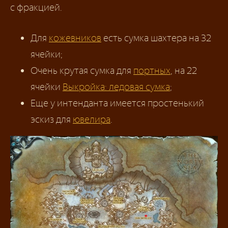
с фракцией.
Для
кожевников
есть сумка шахтера на 32
ячейки;
Очень крутая сумка для
портных
, на 22
ячейки
Выкройка: ледовая сумка
;
Еще у интенданта имеется простенький
эскиз для
ювелира
.