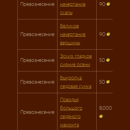
Превознесение
начертание
90
скалы
Великое
Превознесение
начертание
90
вершины
Эскиз: гладкое
Превознесение
50
сияние осени
Выкройка:
Превознесение
50
ледовая сумка
Поводья
большого
8,000
Превознесение
ледяного
мамонта