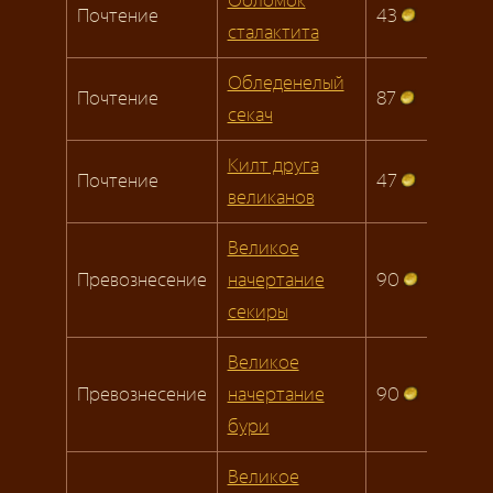
Обломок
Почтение
43
сталактита
Обледенелый
Почтение
87
секач
Килт друга
Почтение
47
великанов
Великое
Превознесение
начертание
90
секиры
Великое
Превознесение
начертание
90
бури
Великое