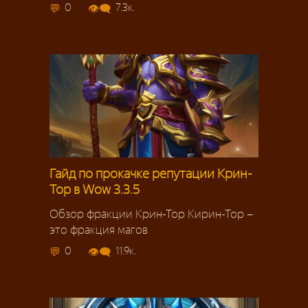
0
7.3к.
Гайд по прокачке репутации Крин-
Тор в Wow 3.3.5
Обзор фракции Крин-Тор Кирин-Тор –
это фракция магов
0
11.9к.