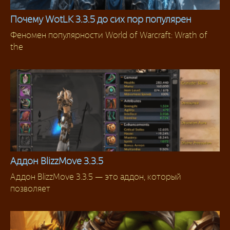
Почему WotLK 3.3.5 до сих пор популярен
Феномен популярности World of Warcraft: Wrath of
Интересное
the
Аддон BlizzMove 3.3.5
Аддон BlizzMove 3.3.5 — это аддон, который
Аддоны 3.3.5
позволяет