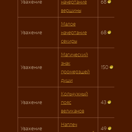
Уважение
начертание
68
вершины
Малое
Уважение
начертание
68
секиры
Магический
знак
Уважение
150
промерзшей
души
Кольчужный
Уважение
пояс
43
великанов
Наплеч
Уважение
49