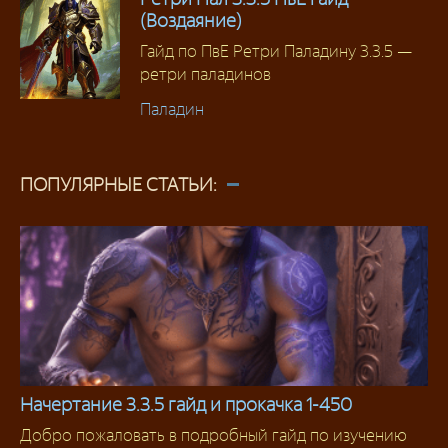
(Воздаяние)
Гайд по ПвЕ Ретри Паладину 3.3.5 —
ретри паладинов
Паладин
ПОПУЛЯРНЫЕ СТАТЬИ:
Начертание 3.3.5 гайд и прокачка 1-450
Добро пожаловать в подробный гайд по изучению
Начертание