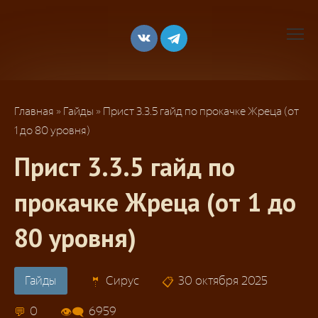
Перейти
к
контенту
Главная
»
Гайды
»
Прист 3.3.5 гайд по прокачке Жреца (от
1 до 80 уровня)
Прист 3.3.5 гайд по
прокачке Жреца (от 1 до
80 уровня)
Гайды
Сирус
30 октября 2025
0
6959