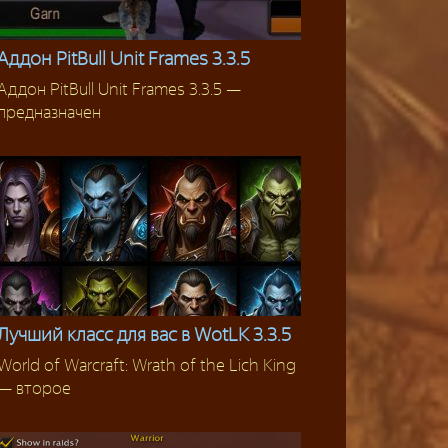
Аддон PitBull Unit Frames 3.3.5
Аддон PitBull Unit Frames 3.3.5 —
Сборки аддонов
предназначен
Лучший класс для вас в WotLK 3.3.5
World of Warcraft: Wrath of the Lich King
Гайды
— второе