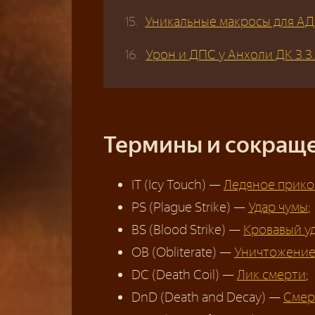
Уникальные макросы для АДК
Урон и ДПС у Анхоли ДК 3.3
Термины и сокраще
IT (Icy Touch) —
Ледяное прик
PS (Plague Strike) —
Удар чумы
;
BS (Blood Strike) —
Кровавый у
OB (Obliterate) —
Уничтожени
DC (Death Coil) —
Лик смерти
;
DnD (Death and Decay) —
Смер