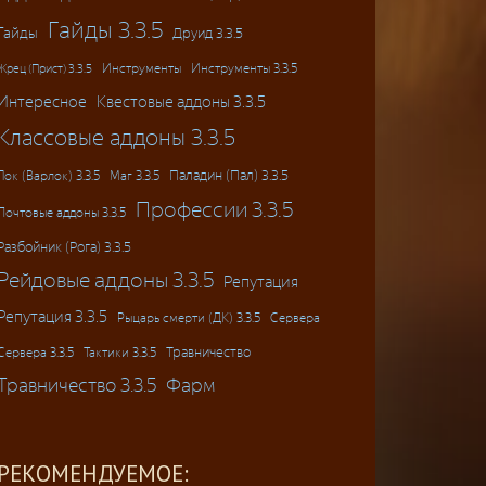
Гайды 3.3.5
Гайды
Друид 3.3.5
Инструменты
Инструменты 3.3.5
Жрец (Прист) 3.3.5
Интересное
Квестовые аддоны 3.3.5
Классовые аддоны 3.3.5
Паладин (Пал) 3.3.5
Лок (Варлок) 3.3.5
Маг 3.3.5
Профессии 3.3.5
Почтовые аддоны 3.3.5
Разбойник (Рога) 3.3.5
Рейдовые аддоны 3.3.5
Репутация
Репутация 3.3.5
Рыцарь смерти (ДК) 3.3.5
Сервера
Травничество
Сервера 3.3.5
Тактики 3.3.5
Травничество 3.3.5
Фарм
РЕКОМЕНДУЕМОЕ: