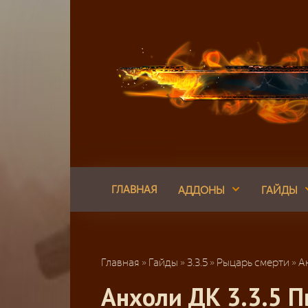
Перейти
к
контенту
ГЛАВНАЯ
АДДОНЫ
ГАЙДЫ
Главная
»
Гайды
»
3.3.5
»
Рыцарь смерти
»
А
Анхоли ДК 3.3.5 П