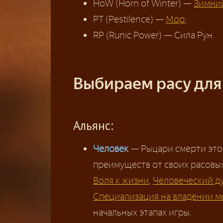
HoW (Horn of Winter) —
Зимни
PT (Pestilence) —
Мор
;
RP (Runic Power) — Сила Рун.
Выбираем расу для 
Альянс:
Человек
— Рыцари смерти это
преимуществ от своих расовых
Воля к жизни
,
Человеческий д
Специализация на владении м
начальных этапах игры.