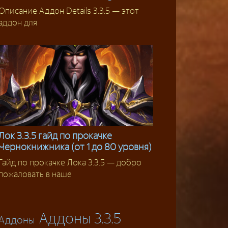
Описание Аддон Details 3.3.5 — этот
Аддоны 3.3.5
аддон для
Лок 3.3.5 гайд по прокачке
Чернокнижника (от 1 до 80 уровня)
Гайды
Гайд по прокачке Лока 3.3.5 — добро
пожаловать в наше
Аддоны 3.3.5
Аддоны