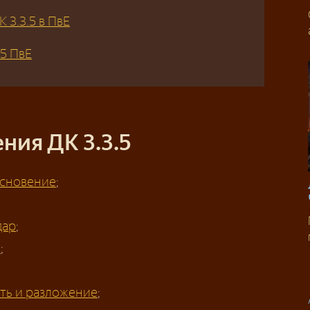
 3.3.5 в ПвЕ
.5 ПвЕ
ния ДК 3.3.5
основение
;
дар
;
е
;
ть и разложение
;