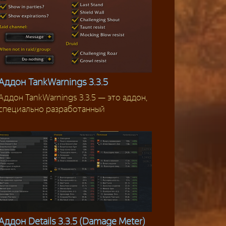
Аддон TankWarnings 3.3.5
Аддон TankWarnings 3.3.5 — это аддон,
Аддоны
специально разработанный
Аддон Details 3.3.5 (Damage Meter)