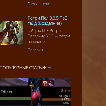
Горное дело
Ретри Пал 3.3.5 ПвЕ
гайд (Воздаяние)
Гайд по ПвЕ Ретри
Паладину 3.3.5 — ретри
паладинов
Паладин
ПОПУЛЯРНЫЕ СТАТЬИ: