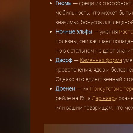
Гномы
— среди их способнос
мобильность, что может быть 
значимых бонусов для ледяной
Ночные эльфы
— умения
Раст
полезны, снижая шанс попадан
но в остальном не дают значи
Дворф
—
Каменная форма
уме
кровотечения, ядов и болезне
Однако это единственный сто
Дренеи
— их
Присутствие гер
рейде на 1%, а
Дар наару
окаже
или вашим товарищам, что мож