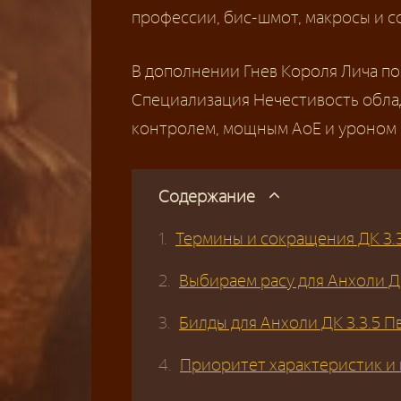
профессии, бис-шмот, макросы и со
В дополнении Гнев Короля Лича по
Специализация Нечестивость обла
контролем, мощным АоЕ и уроном 
Содержание
Термины и сокращения ДК 3.3
Выбираем расу для Анхоли ДК
Билды для Анхоли ДК 3.3.5 П
Приоритет характеристик и к