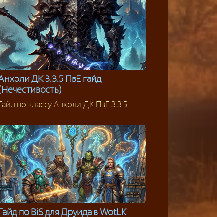
Анхоли ДК 3.3.5 ПвЕ гайд
(Нечестивость)
Рыцарь смерти
Гайд по классу Анхоли ДК ПвЕ 3.3.5 —
Гайд по BiS для Друида в WotLK