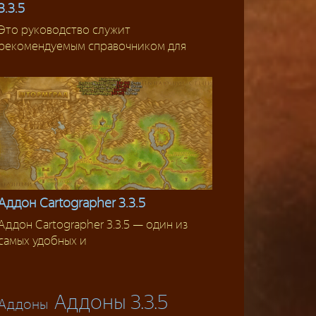
3.3.5
Гайды
Это руководство служит
рекомендуемым справочником для
Аддон Cartographer 3.3.5
Аддон Cartographer 3.3.5 — один из
Аддоны 3.3.5
самых удобных и
Аддоны 3.3.5
Аддоны