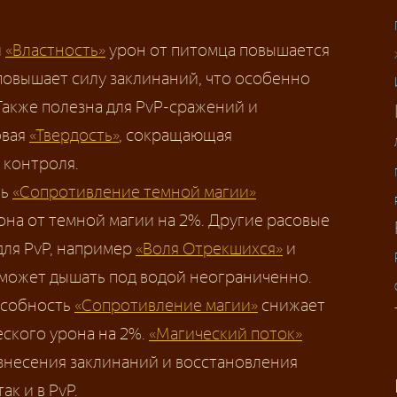
и
«Властность»
урон от питомца повышается
овышает силу заклинаний, что особенно
 Также полезна для PvP-сражений и
овая
«Твердость»
, сокращающая
 контроля.
ть
«Сопротивление темной магии»
на от темной магии на 2%. Другие расовые
для PvP, например
«Воля Отрекшихся»
и
 может дышать под водой неограниченно.
особность
«Сопротивление магии»
снижает
еского урона на 2%.
«Магический поток»
знесения заклинаний и восстановления
ак и в PvP.