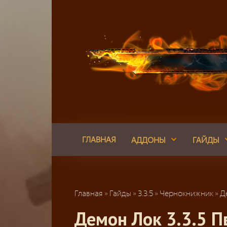
Перейти
к
контенту
ГЛАВНАЯ
АДДОНЫ
ГАЙДЫ
Главная
»
Гайды
»
3.3.5
»
Чернокнижник
»
Д
Демон Лок 3.3.5 