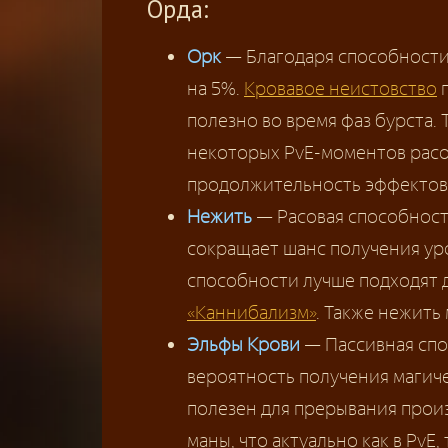
Орда:
Орк
— Благодаря способност
на 5%.
Кровавое неистовство
п
полезно во время фаз бурста.
некоторых PvE-моментов рас
продолжительность эффектов
Нежить
— Расовая способнос
сокращает шанс получения уро
способности лучше подходят 
«Каннибализм»
. Также нежить
Эльфы Крови
— Пассивная сп
вероятность получения магич
полезен для прерывания прои
маны, что актуально как в PvE, т