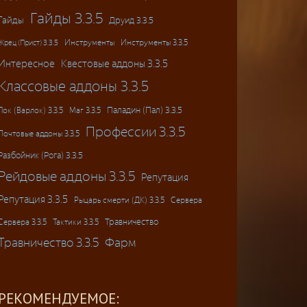
Гайды 3.3.5
Гайды
Друид 3.3.5
Инструменты
Инструменты 3.3.5
Жрец (Прист) 3.3.5
Интересное
Квестовые аддоны 3.3.5
Классовые аддоны 3.3.5
Паладин (Пал) 3.3.5
Лок (Варлок) 3.3.5
Маг 3.3.5
Профессии 3.3.5
Почтовые аддоны 3.3.5
Разбойник (Рога) 3.3.5
Рейдовые аддоны 3.3.5
Репутация
Репутация 3.3.5
Рыцарь смерти (ДК) 3.3.5
Сервера
Травничество
Сервера 3.3.5
Тактики 3.3.5
Травничество 3.3.5
Фарм
РЕКОМЕНДУЕМОЕ: