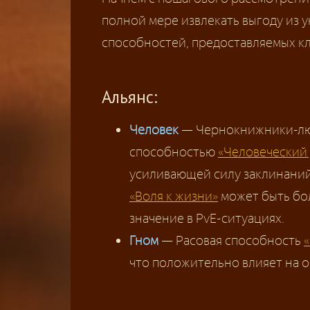
полной мере извлекать выгоду из 
способностей, предоставляемых к
Альянс:
Человек
— Чернокнижники-лю
способностью
«Человеческий 
усиливающей силу заклинани
«Воля к жизни»
может быть бол
значение в PvE-ситуациях.
Гном
— Расовая способность
что положительно влияет на 