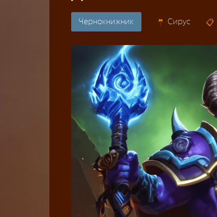
Чернокнижник
Сирус