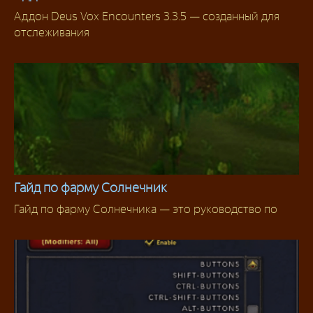
Аддон Deus Vox Encounters 3.3.5 — созданный для
Аддоны 3.3.5
отслеживания
Гайд по фарму Солнечник
Гайд по фарму Солнечника — это руководство по
Фарм