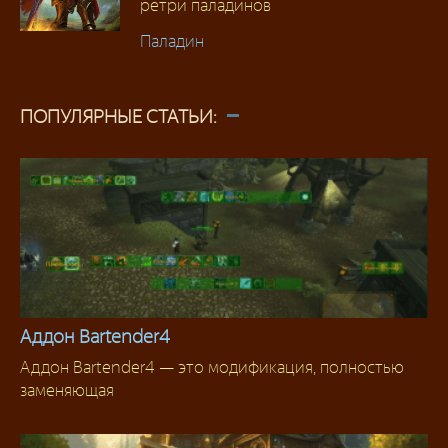
ретри паладинов
Паладин
ПОПУЛЯРНЫЕ СТАТЬИ:
Аддон Bartender4
Аддон Bartender4 — это модификация, полностью
Аддоны 3.3.5
заменяющая