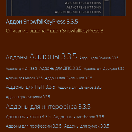
Аддон SnowfallKeyPress 3.3.5
Описание аддона Аддон SnowfallKeyPress 3.
Аддоны 3.3.5
Аддоны 3.3.5
Аддоны
Аддоны для Воинов 3.3.5
Аддоны для ДПС 3.3.5
Аддоны для ДК 3.3.5
Аддоны для Друидов 3.3.5
Аддоны для Магов 3.3.5
Аддоны для Охотников 3.3.5
Аддоны для ПвП 3.3.5
Аддоны для Шаманов 3.3.5
Аддоны для аукциона 3.3.5
Аддоны для интерфейса 3.3.5
Аддоны для карты 3.3.5
Аддоны для кастбаров 3.3.5
Аддоны для профессий 3.3.5
Аддоны для сумок 3.3.5