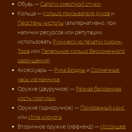
Обувь —
Сапоги смертной стужи
;
Кольца —
Кольцо призывателя духов
и
Перстень чистоты
(альтернативно, при
наличии ресурсов или репутации,
использовать
Руническую печатку Кирин-
Тора
или
Пепельное кольцо бесконечного
разрушения
);
Аксессуары —
Руна Бездны
и
Солнечные
часы изгнанника
;
Оружие (двуручное) —
Резная бедренная
кость горгульи
;
Оружие (одноручное) —
Призрачный крис
или
Игла хирурга
;
Вторичное оружие (оффхенд) —
Иссохшее