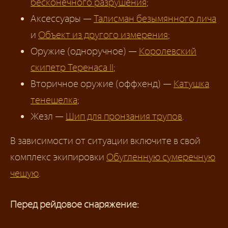
бесконечного разрушения
;
Аксессуары —
Талисман безымянного лича
и
Объект из другого измерения
;
Оружие (одноручное) —
Королевский
скипетр Теренаса II
;
Вторичное оружие (оффхенд) —
Катушка
тенешелка
;
Жезл —
Шип для пронзания трупов
.
В зависимости от ситуации включите в свой
комплекс экипировки
Обугленную сумеречную
чешую
.
Перед рейдовое снаряжение: