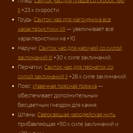
Плащ:
Свиток чар для плаща со скоростью
II
+23 к скорости.
Грудь:
Свиток чар для нагрудника все
характеристики VII
— увеличивает все
характеристики на +10.
Наручи:
Свиток чар для наручей со силой
заклинаний III
+30 к силе заклинаний.
Перчатки:
Свиток чар для перчаток со
силой заклинаний II
+28 к силе заклинаний.
Пояс:
Извечная поясная пряжка
—
обеспечивает дополнительным
бесцветным гнездом для камня.
Штаны:
Сверкающая чародейская нить
,
прибавляющая +50 к силе заклинаний и