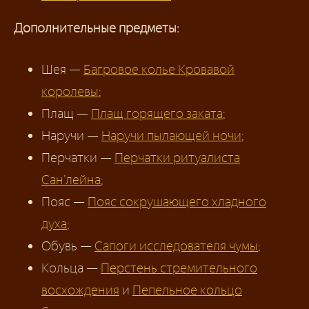
Дополнительные предметы:
Шея —
Багровое колье Кровавой
королевы
;
Плащ —
Плащ горящего заката
;
Наручи —
Наручи пылающей ночи
;
Перчатки —
Перчатки ритуалиста
Сан’лейна
;
Пояс —
Пояс сокрушающего хладного
духа
;
Обувь —
Сапоги исследователя чумы
;
Кольца —
Перстень стремительного
восхождения
и
Пепельное кольцо