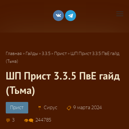
Перейти
к
контенту
Главная
»
Гайды
»
3.3.5
»
Прист
»
ШП Прист 3.3.5 ПвЕ гайд
(Тьма)
ШП Прист 3.3.5 ПвЕ гайд
(Тьма)
Прист
Сирус
9 марта 2024
3
244785