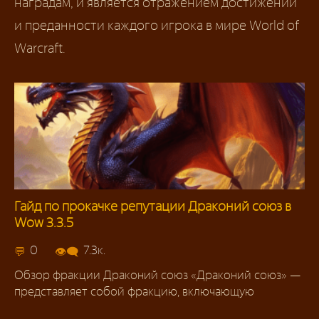
наградам, и является отражением достижений
и преданности каждого игрока в мире World of
Warcraft.
Гайд по прокачке репутации Драконий союз в
Wow 3.3.5
Репутация 3.3.5
0
7.3к.
Обзор фракции Драконий союз «Драконий союз» —
представляет собой фракцию, включающую