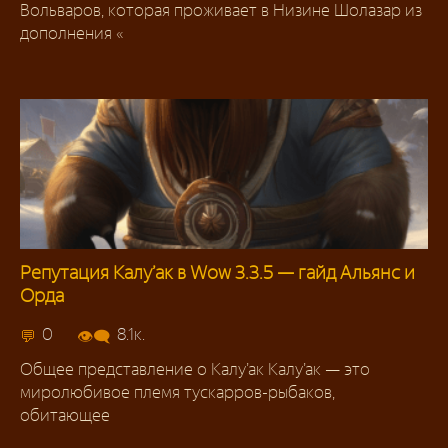
Вольваров, которая проживает в Низине Шолазар из
дополнения «
Репутация Калу’ак в Wow 3.3.5 — гайд Альянс и
Орда
Репутация 3.3.5
0
8.1к.
Общее представление о Калу’ак Калу’ак — это
миролюбивое племя тускарров-рыбаков,
обитающее