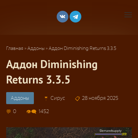
Перейти
к
контенту
Главная
»
Аддоны
»
Аддон Diminishing Returns 3.3.5
Аддон Diminishing
Returns 3.3.5
Аддоны
Сирус
28 ноября 2025
0
1452