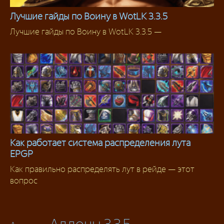
Лучшие гайды по Воину в WotLK 3.3.5
Лучшие гайды по Воину в WotLK 3.3.5 —
Гайды
Как работает система распределения лута
EPGP
Аддоны 3.3.5
Как правильно распределять лут в рейде — этот
вопрос
Аддоны 3.3.5