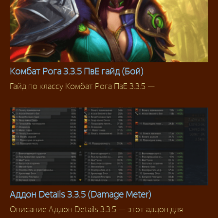
Комбат Рога 3.3.5 ПвЕ гайд (Бой)
Гайд по классу Комбат Рога ПвЕ 3.3.5 —
Разбойник
Аддон Details 3.3.5 (Damage Meter)
Описание Аддон Details 3.3.5 — этот аддон для
Аддоны 3.3.5