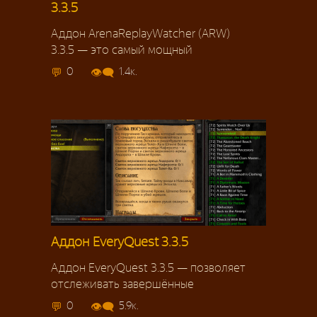
3.3.5
Аддон ArenaReplayWatcher (ARW)
3.3.5 — это самый мощный
0
1.4к.
Аддон EveryQuest 3.3.5
Аддон EveryQuest 3.3.5 — позволяет
отслеживать завершённые
0
5.9к.