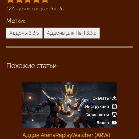
(
27
оценок, среднее
5
из
5
)
Метки:
Аддоны 3.3.5
Аддоны для ПвП 3.3.5
Похожие статьи:
Аддон ArenaReplayWatcher (ARW)