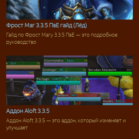
Фрост Маг 3.3.5 ПвЕ гайд (Лёд)
Гайд по Фрост Магу 3.3.5 ПвЕ — это подробное
Гайды
руководство
Аддон Aloft 3.3.5
Аддон Aloft 3.3.5 — это аддон, который изменяет и
Аддоны 3.3.5
улучшает