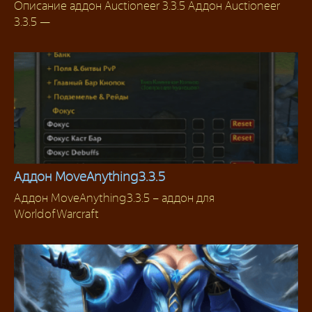
Описание аддон Auctioneer 3.3.5 Аддон Auctioneer
Аддоны для аукциона
3.3.5 —
Аддон MoveAnything 3.3.5
Аддон MoveAnything 3.3.5 – аддон для
Аддоны 3.3.5
World of Warcraft