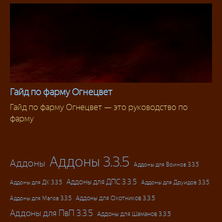
Гайд по фарму Огнецвет
Гайд по фарму Огнецвет — это руководство по
Фарм
фарму
Аддоны 3.3.5
Аддоны
Аддоны для Воинов 3.3.5
Аддоны для ДПС 3.3.5
Аддоны для ДК 3.3.5
Аддоны для Друидов 3.3.5
Аддоны для Магов 3.3.5
Аддоны для Охотников 3.3.5
Аддоны для ПвП 3.3.5
Аддоны для Шаманов 3.3.5