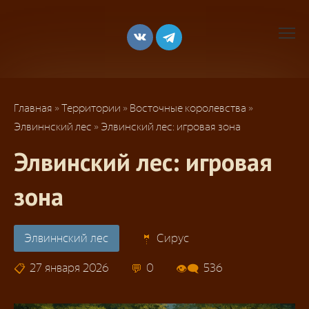
Перейти
к
контенту
Главная
»
Территории
»
Восточные королевства
»
Элвиннский лес
»
Элвинский лес: игровая зона
Элвинский лес: игровая
зона
Элвиннский лес
Сирус
27 января 2026
0
536