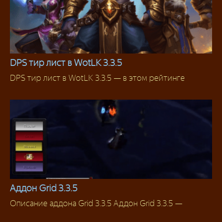
DPS тир лист в WotLK 3.3.5
DPS тир лист в WotLK 3.3.5 — в этом рейтинге
Гайды
Аддон Grid 3.3.5
Описание аддона Grid 3.3.5 Аддон Grid 3.3.5 —
Аддоны для хилов