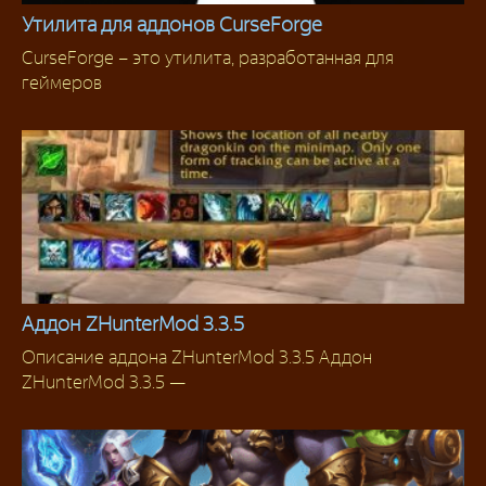
Утилита для аддонов CurseForge
CurseForge – это утилита, разработанная для
Инструменты
геймеров
Аддон ZHunterMod 3.3.5
Описание аддона ZHunterMod 3.3.5 Аддон
Для Охотников
ZHunterMod 3.3.5 —