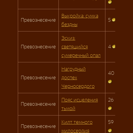
Выкройка: сумка
Превознесение
5
бездны
Эскиз:
Превознесение
светящийся
4
сумеречный опал
Нагрудный
40
Превознесение
доспех
Черносердого
Пояс исцеления
26
Превознесение
тьмой
Килт темного
59
Превознесение
милосердия