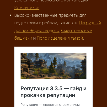
Кожевников
.
Высококачественные предметы для
подготовки к рейдам, такие как
Нагрудный
доспех Черносердого
,
Смертоносные
башмаки
и
Пояс исцеления тьмой
.