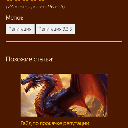
(
27
оценок, среднее
4.85
из
5
)
Метки:
Репутация
Репутация 3.3.5
Похожие статьи:
Гайд по прокачке репутации