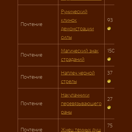
Рунический
клинок
93
Почтение
демонстрации
силы
Магический знак
150
Почтение
страданий
Наплеч черной
37
Почтение
стрелы
Накулачники
27
Почтение
перевязывающего
раны
75
Почтение
Жнец темных душ