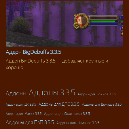
Аддон BigDebuffs 3.3.5
Аддон BigDebuffs 3.3.5 — добавляет крупные и
Аддоны 3.3.5
хорошо
Аддоны 3.3.5
Аддоны
Аддоны для Воинов 3.3.5
Аддоны для ДПС 3.3.5
Аддоны для ДК 3.3.5
Аддоны для Друидов 3.3.5
Аддоны для Магов 3.3.5
Аддоны для Охотников 3.3.5
Аддоны для ПвП 3.3.5
Аддоны для Шаманов 3.3.5