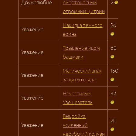
Дружелюбие
смертоносный
2
огромный цитрин
Накидка темного
26
Уважение
воина
Травленые ядом
65
Уважение
башмаки
Магический знак
150
Уважение
защиты от яда
Нечестивый
32
Уважение
Увещеватель
Выкройка:
20
Уважение
усиленный
нерубский колчан