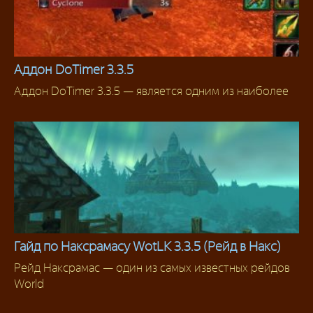
Аддон DoTimer 3.3.5
Аддон DoTimer 3.3.5 — является одним из наиболее
Классовые аддоны
Гайд по Наксрамасу WotLK 3.3.5 (Рейд в Накс)
Рейд Наксрамас — один из самых известных рейдов
Гайды
World