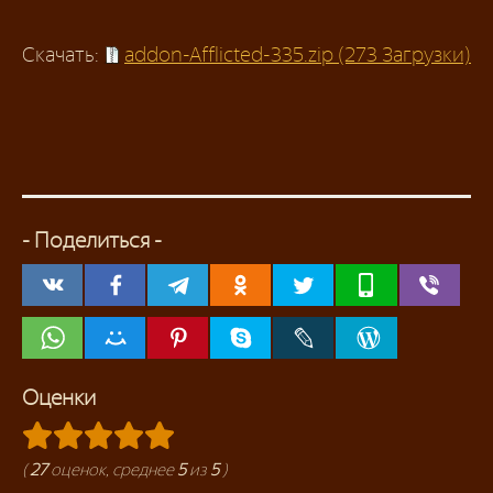
Скачать:
addon-Afflicted-335.zip (273 Загрузки)
- Поделиться -
Оценки
(
27
оценок, среднее
5
из
5
)