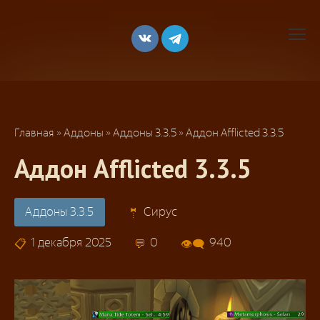
Перейти
к
контенту
Главная
»
Аддоны
»
Аддоны 3.3.5
»
Аддон Afflicted 3.3.5
Аддон Afflicted 3.3.5
Аддоны 3.3.5
Сирус
1 декабря 2025
0
940