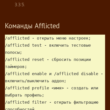
3.3.5.
Команды Afflicted
/afflicted - открыть меню настроек;

/afflicted test - включить тестовые 
полосы;

/afflicted reset - сбросить позиции 
таймеров;

/afflicted enable и /afflicted disable - 
включить/выключить аддон;

/afflicted profile <имя> - создать или 
выбрать профиль;

/afflicted filter - открыть фильтрацию 
способностей.