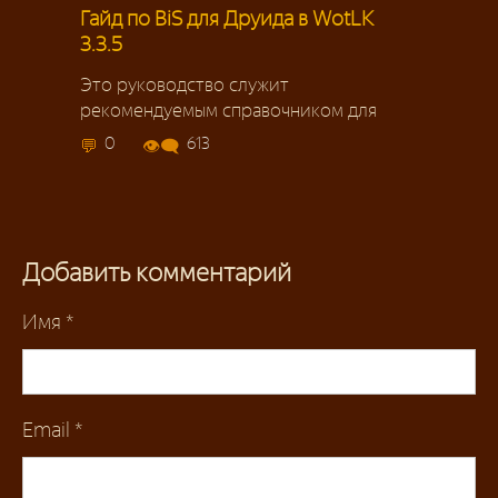
Гайд по BiS для Друида в WotLK
3.3.5
Это руководство служит
рекомендуемым справочником для
0
613
Добавить комментарий
Имя
*
Email
*