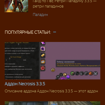
Гайд по ПвЕ Ретри Паладину 3.3.5 —
ретри паладинов
Паладин
ПОПУЛЯРНЫЕ СТАТЬИ:
Аддон Necrosis 3.3.5
Описание аддона Аддон Necrosis 3.3.5 — этот аддон
Аддоны 3.3.5