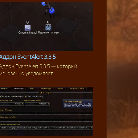
Аддон EventAlert 3.3.5
Аддон EventAlert 3.3.5 — который
Аддоны 3.3.5
мгновенно уведомляет