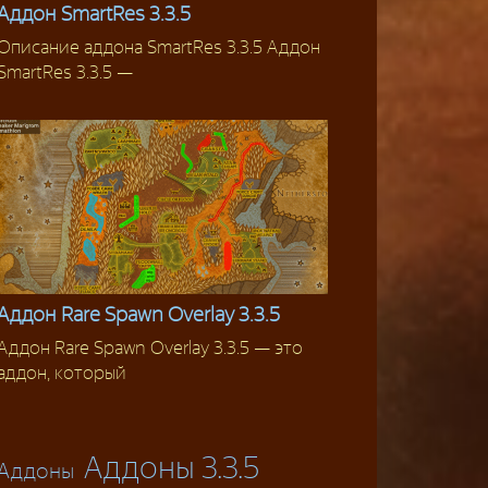
Аддон SmartRes 3.3.5
Описание аддона SmartRes 3.3.5 Аддон
Классовые аддоны
SmartRes 3.3.5 —
Аддон Rare Spawn Overlay 3.3.5
Аддон Rare Spawn Overlay 3.3.5 — это
Аддоны
аддон, который
Аддоны 3.3.5
Аддоны