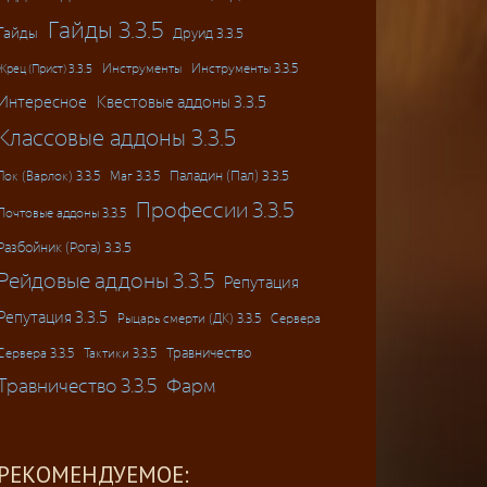
Гайды 3.3.5
Гайды
Друид 3.3.5
Инструменты
Инструменты 3.3.5
Жрец (Прист) 3.3.5
Интересное
Квестовые аддоны 3.3.5
Классовые аддоны 3.3.5
Паладин (Пал) 3.3.5
Лок (Варлок) 3.3.5
Маг 3.3.5
Профессии 3.3.5
Почтовые аддоны 3.3.5
Разбойник (Рога) 3.3.5
Рейдовые аддоны 3.3.5
Репутация
Репутация 3.3.5
Рыцарь смерти (ДК) 3.3.5
Сервера
Травничество
Сервера 3.3.5
Тактики 3.3.5
Травничество 3.3.5
Фарм
РЕКОМЕНДУЕМОЕ: