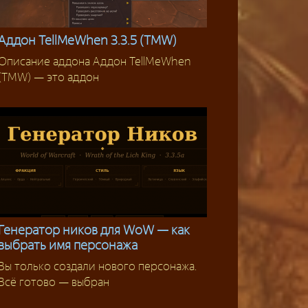
Аддон TellMeWhen 3.3.5 (TMW)
Описание аддона Аддон TellMeWhen
Аддоны 3.3.5
(TMW) — это аддон
Генератор ников для WoW — как
выбрать имя персонажа
Инструменты
Вы только создали нового персонажа.
Всё готово — выбран