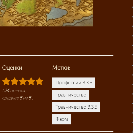
Оценки
Метки:
Профессии 3.3.5
(
24
оценки,
Травничество
среднее
5
из
5
)
Травничество 3.3.5
Фарм