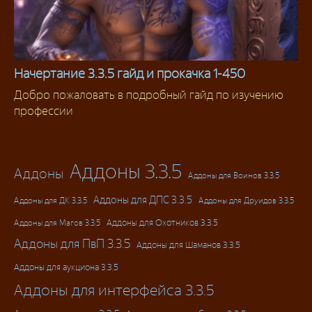
Начертание 3.3.5 гайд и прокачка 1-450
Добро пожаловать в подробный гайд по изучению
Начертание
профессии
Аддоны 3.3.5
Аддоны
Аддоны для Воинов 3.3.5
Аддоны для ДПС 3.3.5
Аддоны для ДК 3.3.5
Аддоны для Друидов 3.3.5
Аддоны для Магов 3.3.5
Аддоны для Охотников 3.3.5
Аддоны для ПвП 3.3.5
Аддоны для Шаманов 3.3.5
Аддоны для аукциона 3.3.5
Аддоны для интерфейса 3.3.5