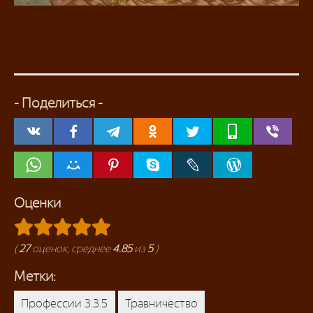
- Поделиться -
Оценки
(
27
оценок, среднее
4.85
из
5
)
Метки:
Профессии 3.3.5
Травничество