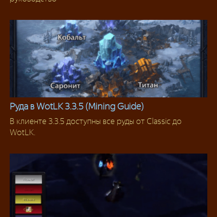
Руда в WotLK 3.3.5 (Mining Guide)
В клиенте 3.3.5 доступны все руды от Classic до
Гайды
WotLK.