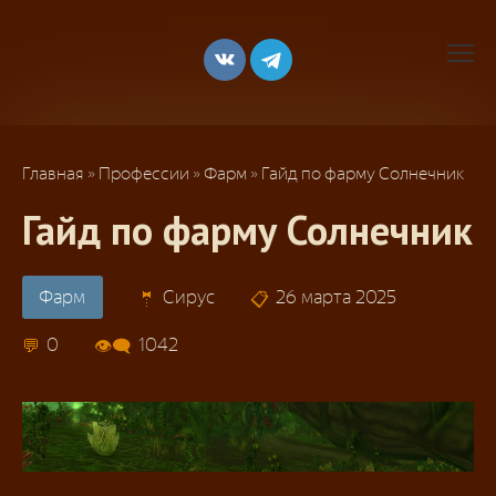
Перейти
к
контенту
Главная
»
Профессии
»
Фарм
»
Гайд по фарму Солнечник
Гайд по фарму Солнечник
Фарм
Сирус
26 марта 2025
0
1042