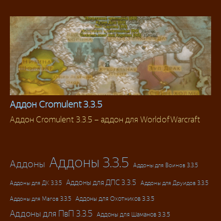
Аддон Cromulent 3.3.5
Аддон Cromulent 3.3.5 – аддон для World of Warcraft
Аддоны 3.3.5
Аддоны 3.3.5
Аддоны
Аддоны для Воинов 3.3.5
Аддоны для ДПС 3.3.5
Аддоны для ДК 3.3.5
Аддоны для Друидов 3.3.5
Аддоны для Магов 3.3.5
Аддоны для Охотников 3.3.5
Аддоны для ПвП 3.3.5
Аддоны для Шаманов 3.3.5