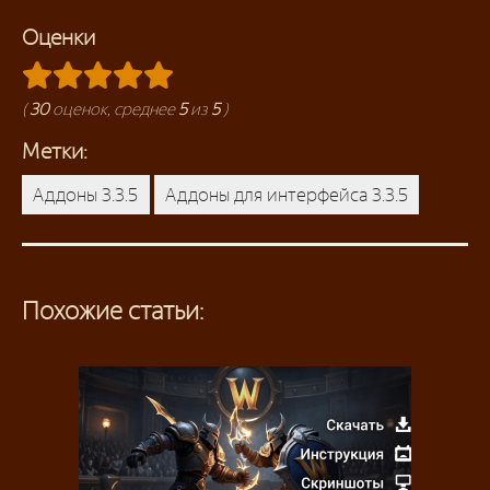
Оценки
(
30
оценок, среднее
5
из
5
)
Метки:
Аддоны 3.3.5
Аддоны для интерфейса 3.3.5
Похожие статьи: