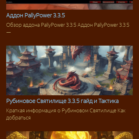
Аддон PallyPower 3.3.5
Обзор аддона PallyPower 3.3.5 Аддон PallyPower 3.3.5
Для Паладинов
—
Рубиновое Святилище 3.3.5 гайд и Тактика
Краткая информация о Рубиновом Святилище Как
Тактики
добраться