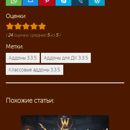
Оценки
(
24
оценки, среднее
5
из
5
)
Метки:
Аддоны 3.3.5
Аддоны для ДК 3.3.5
Классовые аддоны 3.3.5
Похожие статьи: