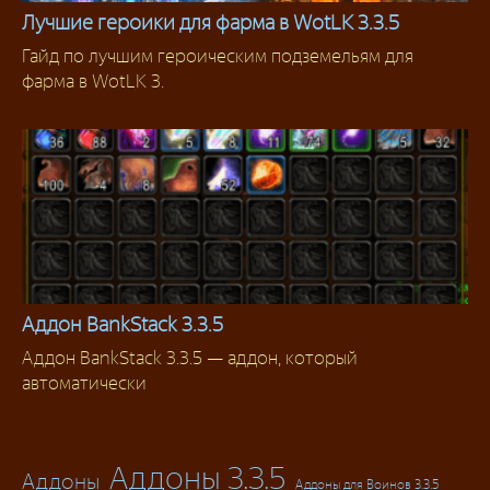
Лучшие героики для фарма в WotLK 3.3.5
Гайд по лучшим героическим подземельям для
Гайды
фарма в WotLK 3.
Аддон BankStack 3.3.5
Аддон BankStack 3.3.5 — аддон, который
Аддоны 3.3.5
автоматически
Аддоны 3.3.5
Аддоны
Аддоны для Воинов 3.3.5