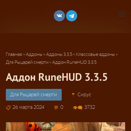
Перейти
к
контенту
Главная
»
Аддоны
»
Аддоны 3.3.5
»
Классовые аддоны
»
Для Рыцарей смерти
»
Аддон RuneHUD 3.3.5
Аддон RuneHUD 3.3.5
Для Рыцарей смерти
Сирус
26 марта 2024
0
3732