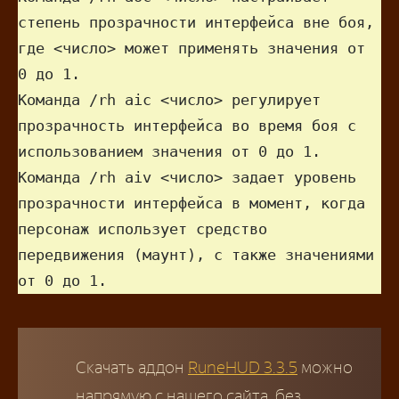
степень прозрачности интерфейса вне боя, 
где <число> может применять значения от 
0 до 1.

Команда /rh aic <число> регулирует 
прозрачность интерфейса во время боя с 
использованием значения от 0 до 1.

Команда /rh aiv <число> задает уровень 
прозрачности интерфейса в момент, когда 
персонаж использует средство 
передвижения (маунт), с также значениями 
Скачать аддон
RuneHUD 3.3.5
можно
напрямую с нашего сайта, без