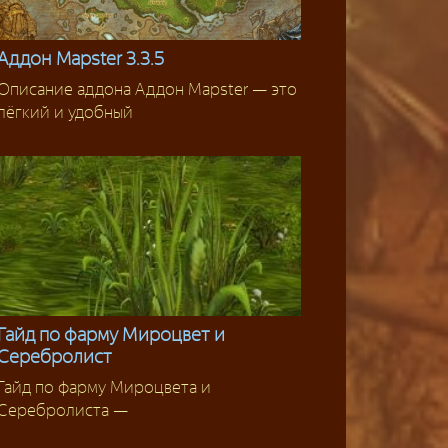
Аддон Mapster 3.3.5
Описание аддона Аддон Mapster — это
Аддоны
лёгкий и удобный
Гайд по фарму Мироцвет и
Серебролист
Фарм
Гайд по фарму Мироцвета и
Серебролиста —