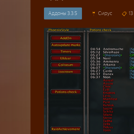
Аддоны 3.3.5
Сирус
13