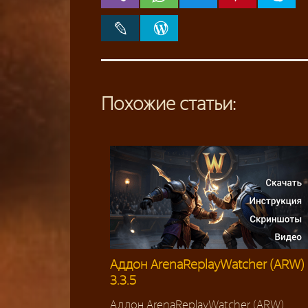
Похожие статьи:
Аддон ArenaReplayWatcher (ARW)
3.3.5
Аддон ArenaReplayWatcher (ARW)