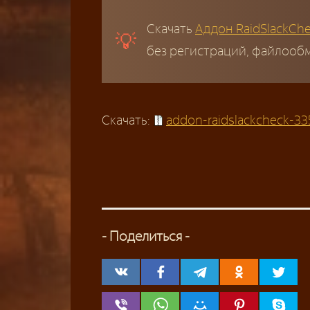
Скачать
Аддон RaidSlackChe
без регистраций, файлообм
Скачать:
addon-raidslackcheck-335
- Поделиться -