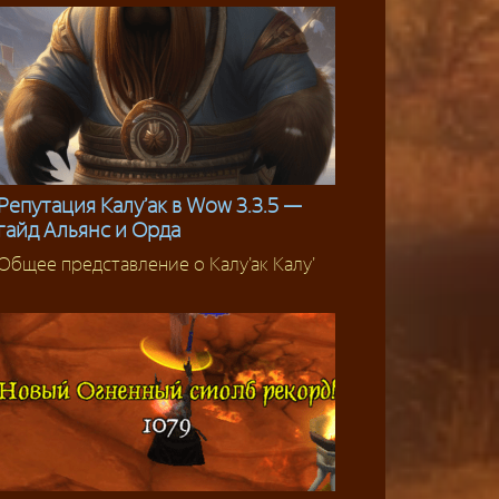
Репутация Калу’ак в Wow 3.3.5 —
гайд Альянс и Орда
Репутация 3.3.5
Общее представление о Калу’ак Калу’