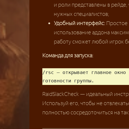
и роли представлены в рейде, 
нужных специалистов;
Удобный интерфейс:
Простое 
использование аддона максим
работу сможет любой игрок б
Команда для запуска:
/rsc — открывает главное окно 
готовности группы.
RaidSlackCheck — идеальный инстр
Используй его, чтобы не отвлекат
полностью сосредоточиться на так