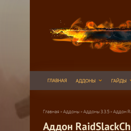
Перейти
к
контенту
ГЛАВНАЯ
АДДОНЫ
ГАЙДЫ
Главная
»
Аддоны
»
Аддоны 3.3.5
»
Аддон Ra
Аддон RaidSlackCh