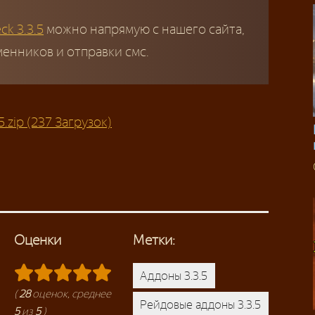
ck 3.3.5
можно напрямую с нашего сайта,
енников и отправки смс.
.zip (237 Загрузок)
Оценки
Метки:
Аддоны 3.3.5
(
28
оценок, среднее
Рейдовые аддоны 3.3.5
5
из
5
)