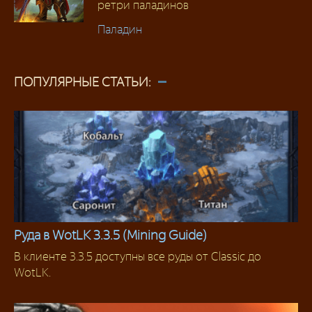
ретри паладинов
Паладин
ПОПУЛЯРНЫЕ СТАТЬИ:
Руда в WotLK 3.3.5 (Mining Guide)
В клиенте 3.3.5 доступны все руды от Classic до
Гайды
WotLK.