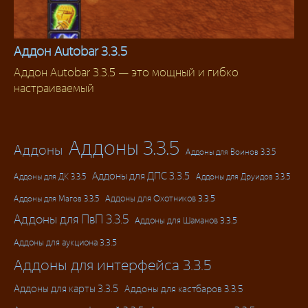
Аддон Autobar 3.3.5
Аддон Autobar 3.3.5 — это мощный и гибко
Аддоны 3.3.5
настраиваемый
Аддоны 3.3.5
Аддоны
Аддоны для Воинов 3.3.5
Аддоны для ДПС 3.3.5
Аддоны для ДК 3.3.5
Аддоны для Друидов 3.3.5
Аддоны для Магов 3.3.5
Аддоны для Охотников 3.3.5
Аддоны для ПвП 3.3.5
Аддоны для Шаманов 3.3.5
Аддоны для аукциона 3.3.5
Аддоны для интерфейса 3.3.5
Аддоны для карты 3.3.5
Аддоны для кастбаров 3.3.5