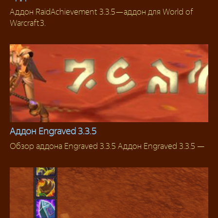
Аддон RaidAchievement 3.3.5 — аддон для World of
Аддоны 3.3.5
Warcraft 3.
Аддон Engraved 3.3.5
Обзор аддона Engraved 3.3.5 Аддон Engraved 3.3.5 —
Для Рыцарей смерти