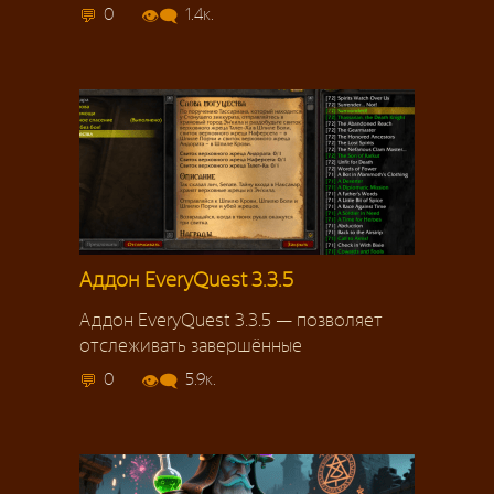
0
1.4к.
Аддон EveryQuest 3.3.5
Аддон EveryQuest 3.3.5 — позволяет
отслеживать завершённые
0
5.9к.