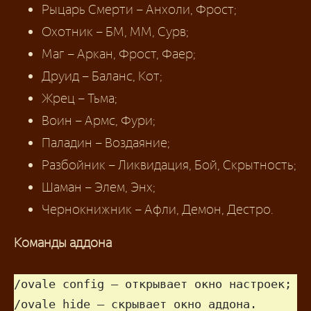
Рыцарь Смерти – Анхоли, Фрост;
Охотник – БМ, ММ, Сурв;
Маг – Аркан, Фрост, Фаер;
Друид – Баланс, Кот;
Жрец – Тьма;
Воин – Армс, Фури;
Паладин – Воздаяние;
Разбойник – Ликвидация, Бой, Скрытность;
Шаман – Элем, Энх;
Чернокнижник – Афли, Демон, Дестро.
Команды аддона
/ovale config – открывает окно настроек;

/ovale hide – скрывает окно аддона.