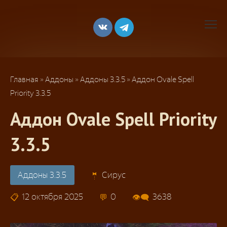
Перейти
к
контенту
Главная
»
Аддоны
»
Аддоны 3.3.5
»
Аддон Ovale Spell
Priority 3.3.5
Аддон Ovale Spell Priority
3.3.5
Аддоны 3.3.5
Сирус
12 октября 2025
0
3638