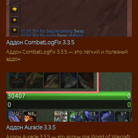
Аддон CombatLogFix 3.3.5
Аддон CombatLogFix 3.3.5 — это лёгкий и полезный
Аддоны 3.3.5
аддон
Аддон Auracle 3.3.5
Аддон Auracle 3.3.5 — это аддон для World of Warcraft