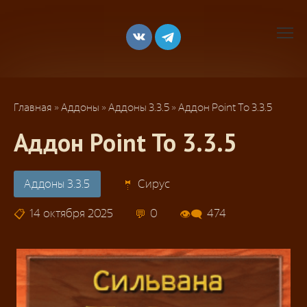
Перейти
к
контенту
Главная
»
Аддоны
»
Аддоны 3.3.5
»
Аддон Point To 3.3.5
Аддон Point To 3.3.5
Аддоны 3.3.5
Сирус
14 октября 2025
0
474