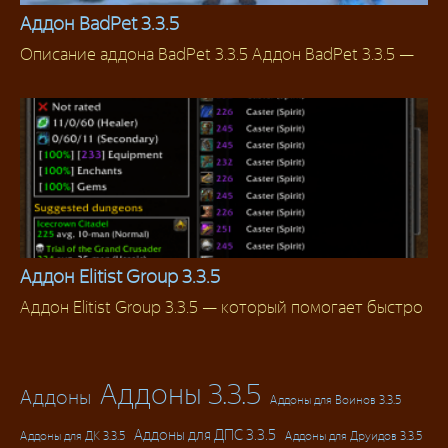
Аддон BadPet 3.3.5
Описание аддона BadPet 3.3.5 Аддон BadPet 3.3.5 —
Классовые аддоны
Аддон Elitist Group 3.3.5
Аддон Elitist Group 3.3.5 — который помогает быстро
Аддоны 3.3.5
Аддоны 3.3.5
Аддоны
Аддоны для Воинов 3.3.5
Аддоны для ДПС 3.3.5
Аддоны для ДК 3.3.5
Аддоны для Друидов 3.3.5