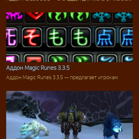
Аддоны
Аддон Magic Runes 3.3.5
Аддон Magic Runes 3.3.5 — предлагает игрокам
Для Рыцарей смерти