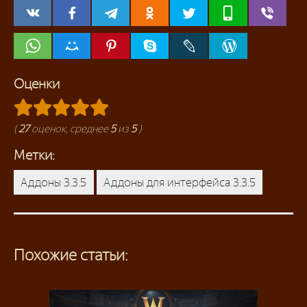
Оценки
(
27
оценок, среднее
5
из
5
)
Метки:
Аддоны 3.3.5
Аддоны для интерфейса 3.3.5
Похожие статьи: