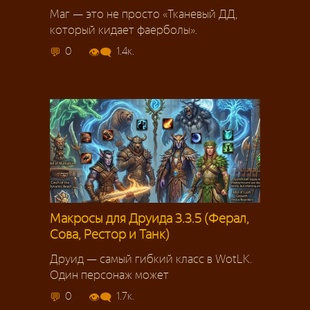
Маг — это не просто «Тканевый ДД,
который кидает фаерболы».
0
1.4к.
Макросы для Друида 3.3.5 (Ферал,
Сова, Рестор и Танк)
Друид — самый гибкий класс в WotLK.
Один персонаж может
0
1.7к.