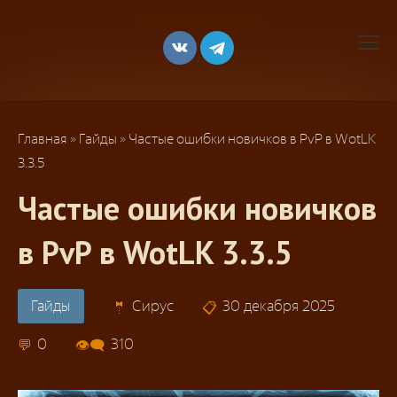
Перейти
к
контенту
Главная
»
Гайды
»
Частые ошибки новичков в PvP в WotLK
3.3.5
Частые ошибки новичков
в PvP в WotLK 3.3.5
Гайды
Сирус
30 декабря 2025
0
310