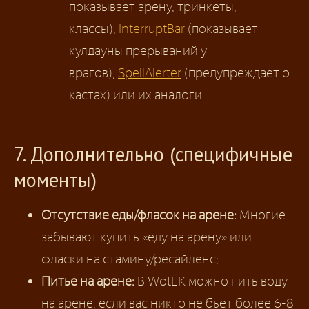
показывает арену, тринкеты,
классы),
InterruptBar
(показывает
кулдауны прерываний у
врагов),
SpellAlerter
(предупреждает о
кастах) или их аналоги.
7. Дополнительно (специфичные
моменты)
Отсутствие еды/фласок на арене:
Многие
забывают купить «еду на арену» или
фласки на стамину/ресайленс;
Питье на арене:
В WotLK можно пить воду
на арене, если вас никто не бьет более 6-8