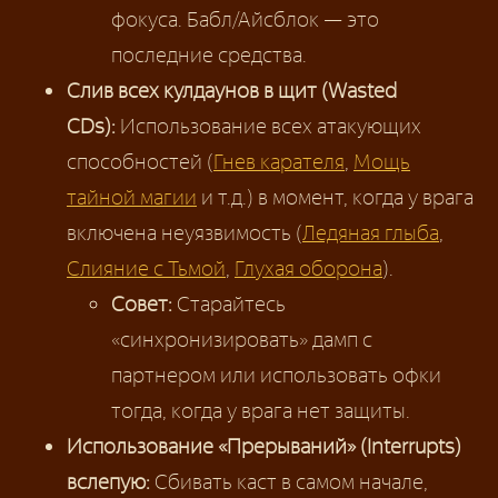
фокуса. Бабл/Айсблок — это
последние средства.
Слив всех кулдаунов в щит (Wasted
CDs):
Использование всех атакующих
способностей (
Гнев карателя
,
Мощь
тайной магии
и т.д.) в момент, когда у врага
включена неуязвимость (
Ледяная глыба
,
Слияние с Тьмой
,
Глухая оборона
).
Совет:
Старайтесь
«синхронизировать» дамп с
партнером или использовать офки
тогда, когда у врага нет защиты.
Использование «Прерываний» (Interrupts)
вслепую:
Сбивать каст в самом начале,