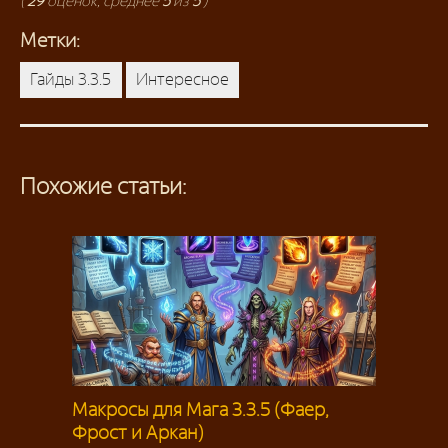
(
29
оценок, среднее
5
из
5
)
Метки:
Гайды 3.3.5
Интересное
Похожие статьи:
Макросы для Мага 3.3.5 (Фаер,
Фрост и Аркан)