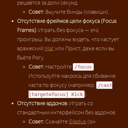
решается за доли секунд.
Совет:
Выучите бинды (клавиши).
Отсутствие фреймов цели фокуса (Focus
Frames):
Играть без фокуса — это
проигрыш. Вы должны видеть, что кастует
вражеский
Маг
или Прист, даже если вы
бьёте Рогу.
Совет:
Настройте
.
/focus
Используйте макросы для сбивания
каста по фокусу (например,
/cast
).
[target=focus] Kick
Отсутствие аддонов:
Играть со
стандартным интерфейсом без аддонов.
Совет:
Скачайте
Gladius
(он