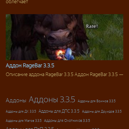
облегчает
Аддон RageBar 3.3.5
Описание аддона RageBar 3.3.5 Аддон RageBar 3.3.5 —
Аддоны 3.3.5
Аддоны 3.3.5
Аддоны
Аддоны для Воинов 3.3.5
Аддоны для ДПС 3.3.5
Аддоны для ДК 3.3.5
Аддоны для Друидов 3.3.5
Аддоны для Магов 3.3.5
Аддоны для Охотников 3.3.5