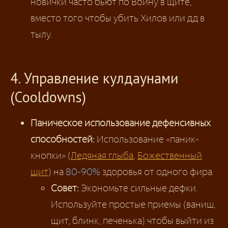
новички часто бьют по Воину в щите,
вместо того чтобы убить Хилов или дд в
тылу.
4. Управление кулдаунами
(Cooldowns)
Паническое использование дефенсивных
способностей:
Использование «паник-
кнопки» (
Ледяная глыба
,
Божественный
щит
) на
80-90%
здоровья от одного фира.
Совет:
Экономьте сильные дефки.
Используйте простые приемы (ваниш,
щит, блинк, печенька) чтобы выйти из