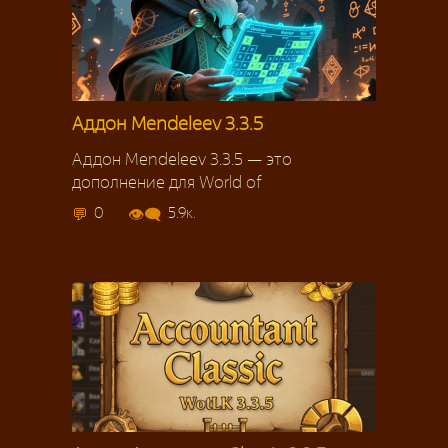
Аддон Mendeleev 3.3.5
Аддон Mendeleev 3.3.5 — это
дополнение для World of
0
5.9к.