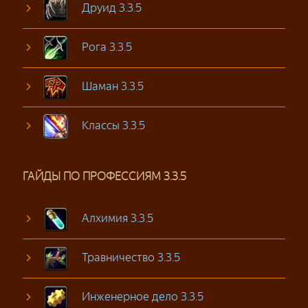
Друид 3.3.5
Рога 3.3.5
Шаман 3.3.5
Классы 3.3.5
ГАЙДЫ ПО ПРОФЕССИЯМ 3.3.5
Алхимия 3.3.5
Травничество 3.3.5
Инженерное дело 3.3.5