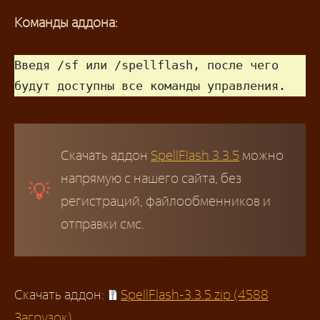
Команды аддона:
Введя /sf или /spellflash, после чего 
будут доступны все команды управления.
Скачать аддон
SpellFlash 3.3.5
можно
напрямую с нашего сайта, без
регистраций, файлообменников и
отправки смс.
Скачать аддон:
SpellFlash-3.3.5.zip (4588
Загрузок)