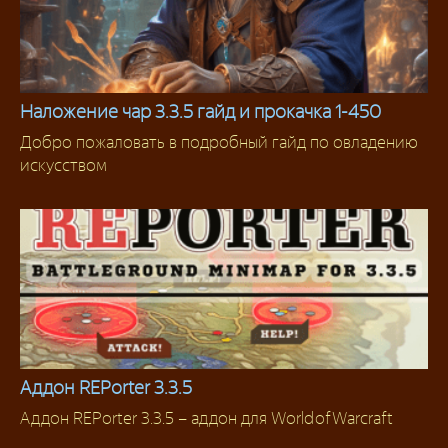
Наложение чар 3.3.5 гайд и прокачка 1-450
Добро пожаловать в подробный гайд по овладению
Наложение чар
искусством
Аддон REPorter 3.3.5
Аддон REPorter 3.3.5 – аддон для World of Warcraft
Аддоны 3.3.5