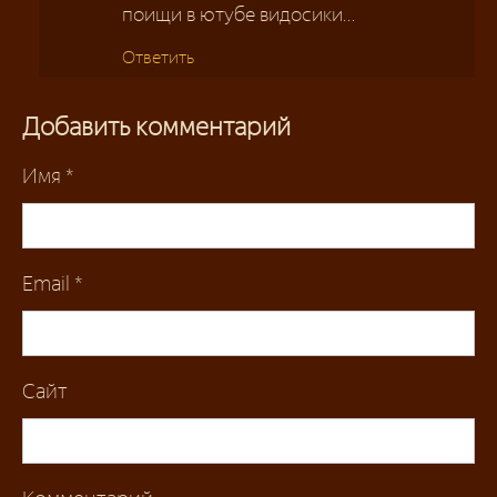
поищи в ютубе видосики…
Ответить
Добавить комментарий
Имя
*
Email
*
Сайт