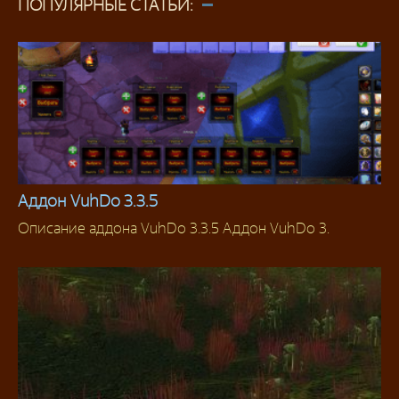
ПОПУЛЯРНЫЕ СТАТЬИ:
Аддон VuhDo 3.3.5
Описание аддона VuhDo 3.3.5 Аддон VuhDo 3.
Аддоны 3.3.5