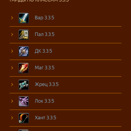
Вар 3.3.5
Пал 3.3.5
ДК 3.3.5
Маг 3.3.5
Жрец 3.3.5
Лок 3.3.5
Хант 3.3.5