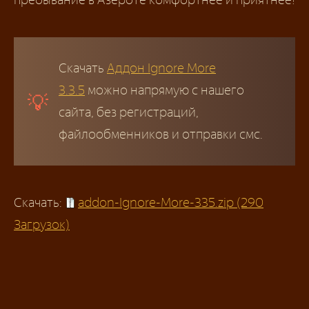
Скачать
Аддон Ignore More
3.3.5
можно напрямую с нашего
сайта, без регистраций,
файлообменников и отправки смс.
Скачать:
addon-Ignore-More-335.zip (290
Загрузок)