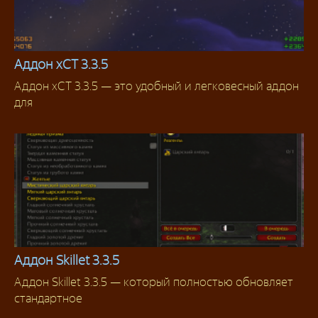
Аддон xCT 3.3.5
Аддон xCT 3.3.5 — это удобный и легковесный аддон
Аддоны 3.3.5
для
Аддон Skillet 3.3.5
Аддон Skillet 3.3.5 — который полностью обновляет
Аддоны 3.3.5
стандартное