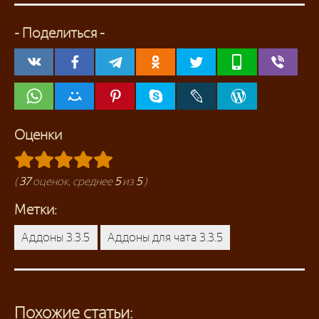
- Поделиться -
Оценки
(
37
оценок, среднее
5
из
5
)
Метки:
Аддоны 3.3.5
Аддоны для чата 3.3.5
Похожие статьи: