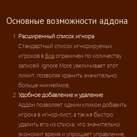
Основные возможности аддона
Расширенный список игнора
Стандартный список игнорируемых
игроков в
Вов
ограничен по количеству
записей. Ignore More увеличивает этот
лимит, позволяя хранить значительно
больше никнеймов;
Удобное добавление и удаление
Аддон позволяет одним кликом добавить
игрока в игнор-лист, а также быстро
удалить его из списка, что значительно
экономит время и упрощает управление;