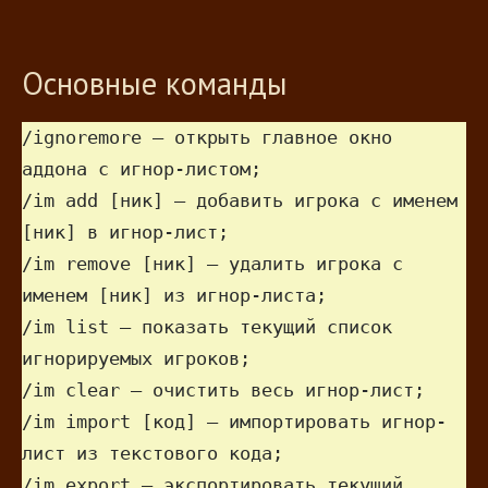
Основные команды
/ignoremore — открыть главное окно 
аддона с игнор-листом;

/im add [ник] — добавить игрока с именем 
[ник] в игнор-лист;

/im remove [ник] — удалить игрока с 
именем [ник] из игнор-листа;

/im list — показать текущий список 
игнорируемых игроков;

/im clear — очистить весь игнор-лист;

/im import [код] — импортировать игнор-
лист из текстового кода;

/im export — экспортировать текущий 