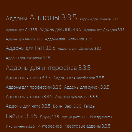
Аддоны 3.3.5
Аддоны
Аддоны для Воинов 3.3.5
Аддоны для ДПС 3.3.5
Аддоны для ДК 3.3.5
Аддоны для Друидов 3.3.5
Аддоны для Магов 3.3.5
Аддоны для Охотников 3.3.5
Аддоны для ПвП 3.3.5
Аддоны для Шаманов 3.3.5
Аддоны для аукциона 3.3.5
Аддоны для интерфейса 3.3.5
Аддоны для карты 3.3.5
Аддоны для кастбаров 3.3.5
Аддоны для профессий 3.3.5
Аддоны для сумок 3.3.5
Аддоны для танков 3.3.5
Аддоны для хилов 3.3.5
Аддоны для чата 3.3.5
Воин (Вар) 3.3.5
Гайды
Гайды 3.3.5
Друид 3.3.5
Инструменты
Жрец (Прист) 3.3.5
Интересное
Квестовые аддоны 3.3.5
Инструменты 3.3.5