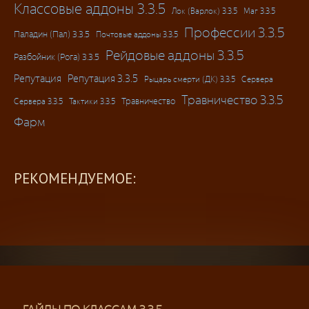
Классовые аддоны 3.3.5
Лок (Варлок) 3.3.5
Маг 3.3.5
Профессии 3.3.5
Паладин (Пал) 3.3.5
Почтовые аддоны 3.3.5
Рейдовые аддоны 3.3.5
Разбойник (Рога) 3.3.5
Репутация
Репутация 3.3.5
Рыцарь смерти (ДК) 3.3.5
Сервера
Травничество 3.3.5
Травничество
Сервера 3.3.5
Тактики 3.3.5
Фарм
РЕКОМЕНДУЕМОЕ: