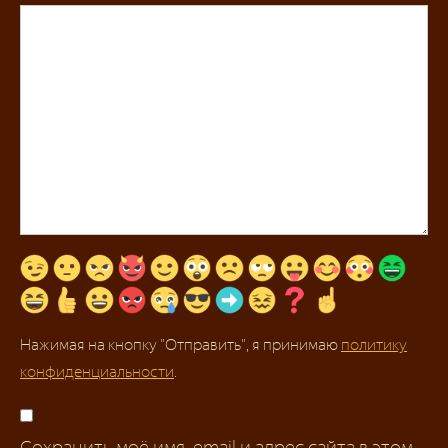
Нажимая на кнопку "Отправить", я принимаю
политику
конфиденциальности
.
Сохранить моё имя, email и адрес сайта в этом