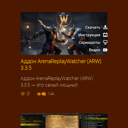
Аддон ArenaReplayWatcher (ARW)
3.3.5
Аддон ArenaReplayWatcher (ARW)
3.3.5 — это самый мощный
0
1.4к.