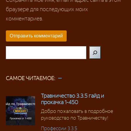
браузере для последующих моих
комментариев.
Поиск
САМОЕ ЧИТАЕМОЕ:
Травничество 3.3.5 гайд и
прокачка 1-450
Добро пожаловать в подробное
руководство по Травничеству!
Профессии 3.3.5