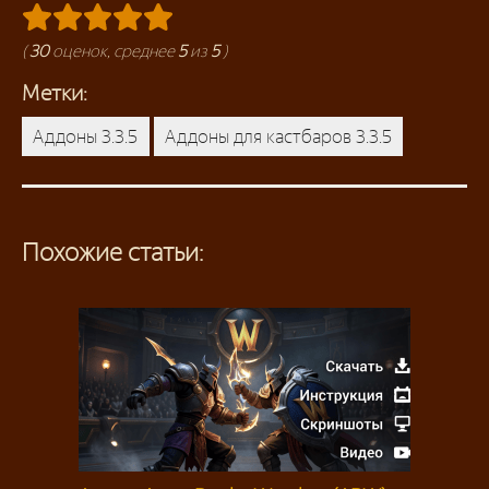
(
30
оценок, среднее
5
из
5
)
Метки:
Аддоны 3.3.5
Аддоны для кастбаров 3.3.5
Похожие статьи: