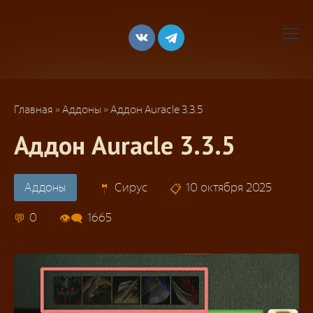
Перейти
к
контенту
Главная
»
Аддоны
»
Аддон Auracle 3.3.5
Аддон Auracle 3.3.5
Аддоны
Сирус
10 октября 2025
0
1665