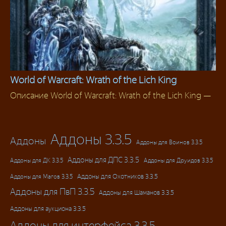
World of Warcraft: Wrath of the Lich King
Описание World of Warcraft: Wrath of the Lich King —
Скачать WoW
Аддоны 3.3.5
Аддоны
Аддоны для Воинов 3.3.5
Аддоны для ДПС 3.3.5
Аддоны для ДК 3.3.5
Аддоны для Друидов 3.3.5
Аддоны для Магов 3.3.5
Аддоны для Охотников 3.3.5
Аддоны для ПвП 3.3.5
Аддоны для Шаманов 3.3.5
Аддоны для аукциона 3.3.5
Аддоны для интерфейса 3.3.5