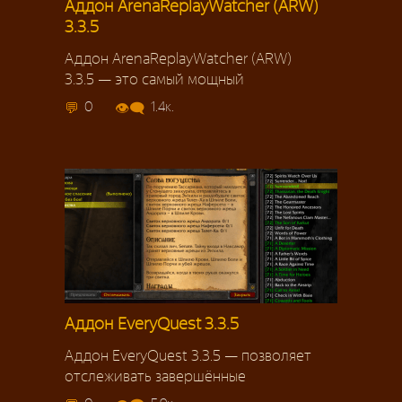
Аддон ArenaReplayWatcher (ARW)
3.3.5
Аддон ArenaReplayWatcher (ARW)
3.3.5 — это самый мощный
0
1.4к.
Аддон EveryQuest 3.3.5
Аддон EveryQuest 3.3.5 — позволяет
отслеживать завершённые