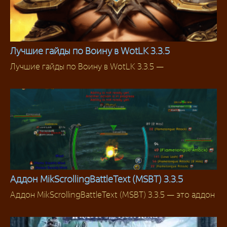
Лучшие гайды по Воину в WotLK 3.3.5
Лучшие гайды по Воину в WotLK 3.3.5 —
Гайды
Аддон MikScrollingBattleText (MSBT) 3.3.5
Аддон MikScrollingBattleText (MSBT) 3.3.5 — это аддон
Аддоны 3.3.5