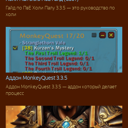
Гайд по ПвЕ Холи Палу 3.3.5 — это руководство по
Паладин
холи
Аддон MonkeyQuest 3.3.5
Аддон MonkeyQuest 3.3.5 — аддон который делает
Аддоны 3.3.5
процесс