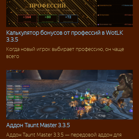
Калькулятор бонусов от профессий в WotLK
3.3.5
Профессии
Когда новый игрок выбирает профессию, он чаще
всего
Аддон Taunt Master 3.3.5
Аддон Taunt Master 3.3.5 — передовой аддон для
Аддоны