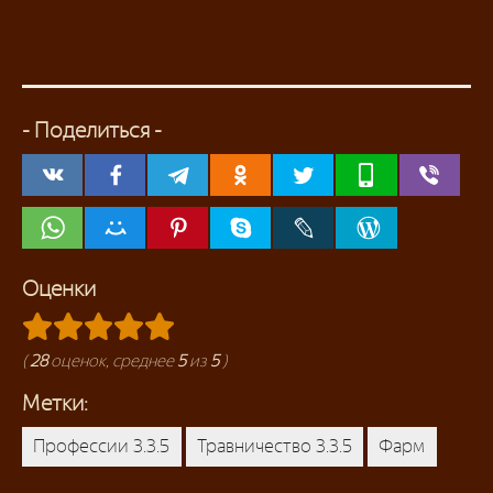
- Поделиться -
Оценки
(
28
оценок, среднее
5
из
5
)
Метки:
Профессии 3.3.5
Травничество 3.3.5
Фарм