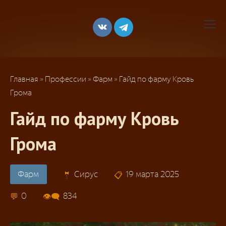
Перейти
к
контенту
Главная
»
Профессии
»
Фарм
»
Гайд по фарму Кровь
Грома
Гайд по фарму Кровь
Грома
Фарм
Сирус
19 марта 2025
0
834