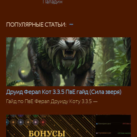
Паладин
ПОПУЛЯРНЫЕ СТАТЬИ:
Друид Ферал Кот 3.3.5 ПвЕ гайд (Сила зверя)
Гайд по ПвЕ Ферал Друиду Коту 3.3.5 —
Друид