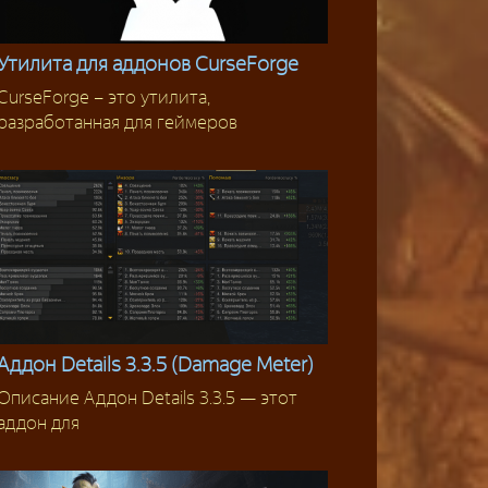
Утилита для аддонов CurseForge
CurseForge – это утилита,
Инструменты
разработанная для геймеров
Аддон Details 3.3.5 (Damage Meter)
Описание Аддон Details 3.3.5 — этот
Аддоны 3.3.5
аддон для