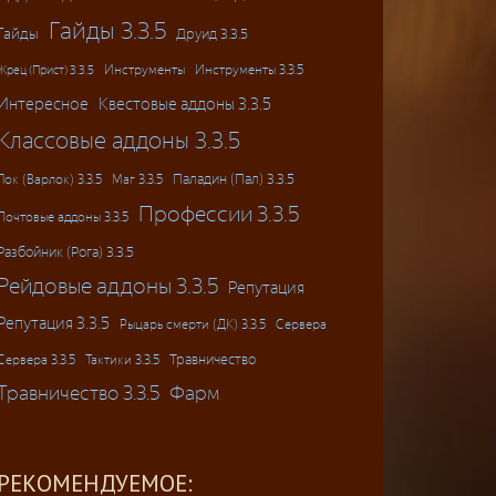
Гайды 3.3.5
Гайды
Друид 3.3.5
Инструменты
Инструменты 3.3.5
Жрец (Прист) 3.3.5
Интересное
Квестовые аддоны 3.3.5
Классовые аддоны 3.3.5
Паладин (Пал) 3.3.5
Лок (Варлок) 3.3.5
Маг 3.3.5
Профессии 3.3.5
Почтовые аддоны 3.3.5
Разбойник (Рога) 3.3.5
Рейдовые аддоны 3.3.5
Репутация
Репутация 3.3.5
Рыцарь смерти (ДК) 3.3.5
Сервера
Травничество
Сервера 3.3.5
Тактики 3.3.5
Травничество 3.3.5
Фарм
РЕКОМЕНДУЕМОЕ: