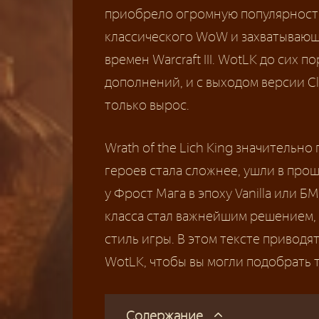
приобрело огромную популярност
классического WoW и захватывающ
времен Warcraft III. WotLK до сих 
дополнений, и с выходом версии Cl
только вырос.
Wrath of the Lich King значительн
героев стала сложнее, ушли в про
у Фрост Мага в эпоху Vanilla или Б
класса стал важнейшим решением,
стиль игры. В этом тексте приводя
WotLK, чтобы вы могли подобрать 
Содержание