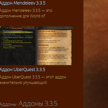
Аддон Mendeleev 3.3.5
Аддон Mendeleev 3.3.5 — это
Аддоны 3.3.5
дополнение для World of
Аддон UberQuest 3.3.5
Аддон UberQuest 3.3.5 — этот аддон
Аддоны 3.3.5
значительно улучшающий
Аддоны 3.3.5
Аддоны