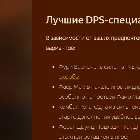
Лучшие DPS-специа
В зависимости от ваших предпочт
вариантов:
Фури Вар: Очень силен в PvE
Скорбь
;
Фаер Маг: В начале игры лидир
особенно на третьей Файр Ма
Комбат Рога: Одна из сильней
старте дополнения удобнее вы
Ферал Друид: Подходит как для
сложной ротацией в игре;