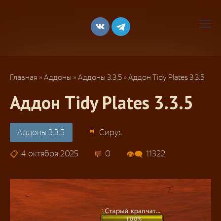
Перейти
к
контенту
Главная
»
Аддоны
»
Аддоны 3.3.5
»
Аддон Tidy Plates 3.3.5
Аддон Tidy Plates 3.3.5
Аддоны 3.3.5
Сирус
4 октября 2025
0
11322