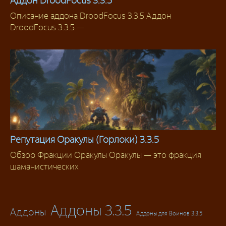
Аддон DroodFocus 3.3.5
Описание аддона DroodFocus 3.3.5 Аддон
Аддоны 3.3.5
DroodFocus 3.3.5 —
Репутация Оракулы (Горлоки) 3.3.5
Обзор Фракции Оракулы Оракулы — это фракция
Репутация 3.3.5
шаманистических
Аддоны 3.3.5
Аддоны
Аддоны для Воинов 3.3.5