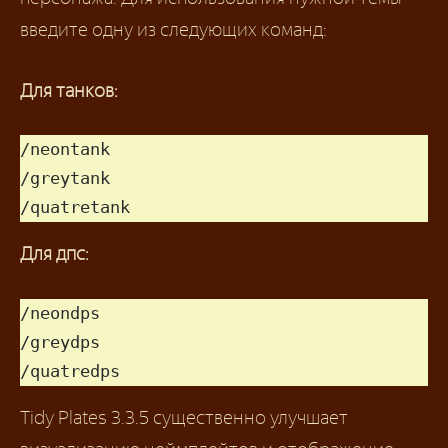
введите одну из следующих команд:
Для танков:
/neontank

/greytank

/quatretank
Для дпс:
/neondps

/greydps

/quatredps
Tidy Plates 3.3.5 существенно улучшает