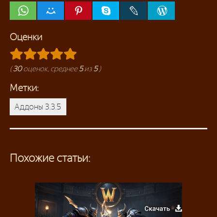
Оценки
(
30
оценок, среднее
5
из
5
)
Метки:
Аддоны 3.3.5
Похожие статьи: