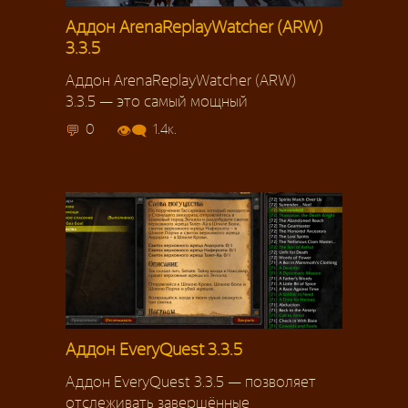
Аддон ArenaReplayWatcher (ARW)
3.3.5
Аддон ArenaReplayWatcher (ARW)
3.3.5 — это самый мощный
0
1.4к.
Аддон EveryQuest 3.3.5
Аддон EveryQuest 3.3.5 — позволяет
отслеживать завершённые