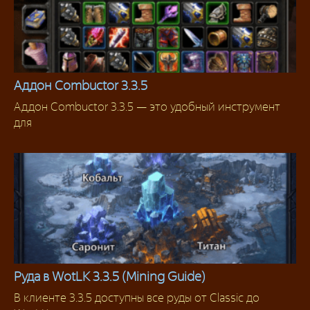
Аддон Combuctor 3.3.5
Аддон Combuctor 3.3.5 — это удобный инструмент
Аддоны 3.3.5
для
Руда в WotLK 3.3.5 (Mining Guide)
В клиенте 3.3.5 доступны все руды от Classic до
Гайды