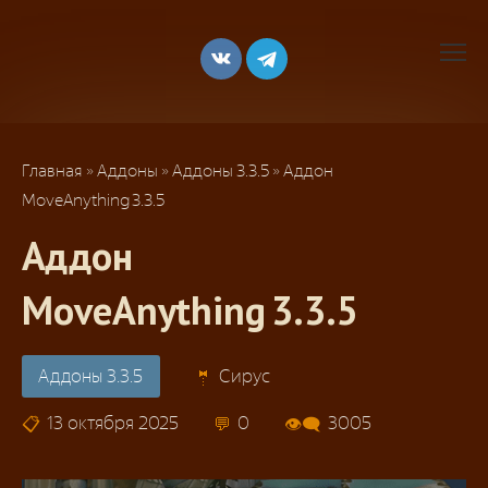
Перейти
к
контенту
Главная
»
Аддоны
»
Аддоны 3.3.5
»
Аддон
MoveAnything 3.3.5
Аддон
MoveAnything 3.3.5
Аддоны 3.3.5
Сирус
13 октября 2025
0
3005