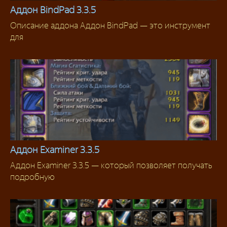
Аддон BindPad 3.3.5
Описание аддона Аддон BindPad — это инструмент
Аддоны 3.3.5
для
Аддон Examiner 3.3.5
Аддон Examiner 3.3.5 — который позволяет получать
Аддоны 3.3.5
подробную