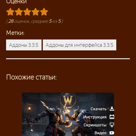
Оценки
(
28
оценок, среднее
5
из
5
)
Метки:
Аддоны 3.3.5
Аддоны для интерфейса 3.3.5
Похожие статьи: