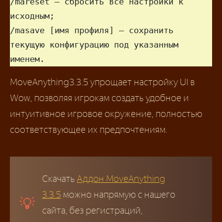
/mareset – сбросить все настройки к 
исходным;

/masave [имя профиля] – сохранить 
текущую конфигурацию под указанным 
именем.
MoveAnything 3.3.5 упрощает настройку UI в
Wow, позволяя игрокам создать удобное и
интуитивное игровое окружение, полностью
соответствующее их предпочтениям.
Скачать
Аддон MoveAnything
3.3.5
можно напрямую с нашего
сайта, без регистраций,