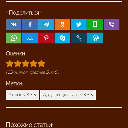
- Поделиться -
Оценки
(
35
оценок, среднее
5
из
5
)
Метки:
Аддоны 3.3.5
Аддоны для карты 3.3.5
Похожие статьи: