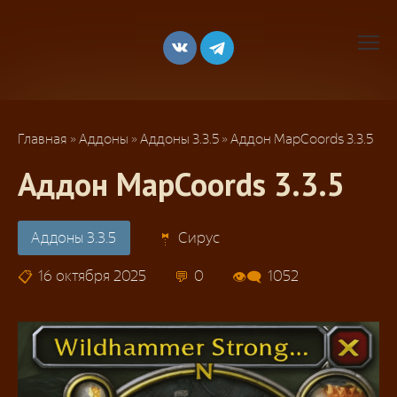
Перейти
к
контенту
Главная
»
Аддоны
»
Аддоны 3.3.5
»
Аддон MapCoords 3.3.5
Аддон MapCoords 3.3.5
Аддоны 3.3.5
Сирус
16 октября 2025
0
1052