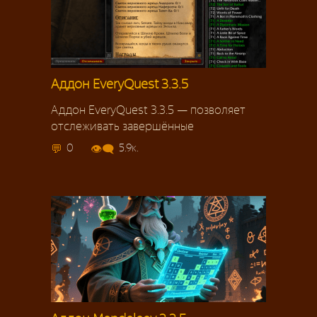
Аддон EveryQuest 3.3.5
Аддон EveryQuest 3.3.5 — позволяет
отслеживать завершённые
0
5.9к.