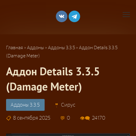
Перейти
к
контенту
Главная
»
Аддоны
»
Аддоны 3.3.5
»
Аддон Details 3.3.5
(Damage Meter)
Аддон Details 3.3.5
(Damage Meter)
Аддоны 3.3.5
Сирус
8 сентября 2025
0
24170