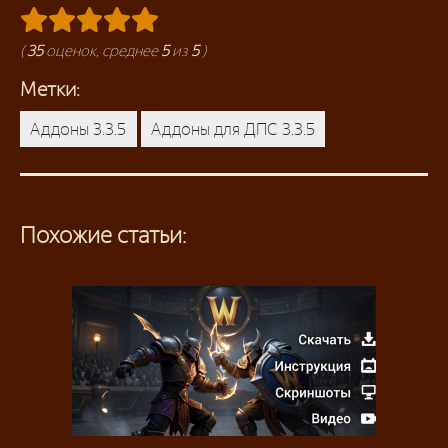
(
35
оценок, среднее
5
из
5
)
Метки:
Аддоны 3.3.5
Аддоны для ДПС 3.3.5
Похожие статьи: