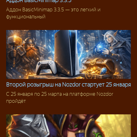
Аддон BasicMinimap 3.3.5
Аддон BasicMinimap 3.3.5 — это легкий и
Аддоны 3.3.5
функциональный
Второй розыгрыш на Nozdor стартует 25 января
С 25 января по 25 марта на платформе Nozdor
Сервера
пройдёт