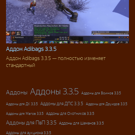
Аддон Adibags 3.3.5
Аддон Adibags 3.3.5 — полностью изменяет
Аддоны 3.3.5
стандартный
Аддоны 3.3.5
Аддоны
Аддоны для Воинов 3.3.5
Аддоны для ДПС 3.3.5
Аддоны для ДК 3.3.5
Аддоны для Друидов 3.3.5
Аддоны для Магов 3.3.5
Аддоны для Охотников 3.3.5
Аддоны для ПвП 3.3.5
Аддоны для Шаманов 3.3.5
Аддоны для аукциона 3.3.5