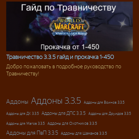
Травничество 3.3.5 гайд и прокачка 1-450
Добро пожаловать в подробное руководство по
Профессии 3.3.5
Травничеству!
Аддоны 3.3.5
Аддоны
Аддоны для Воинов 3.3.5
Аддоны для ДПС 3.3.5
Аддоны для ДК 3.3.5
Аддоны для Друидов 3.3.5
Аддоны для Магов 3.3.5
Аддоны для Охотников 3.3.5
Аддоны для ПвП 3.3.5
Аддоны для Шаманов 3.3.5