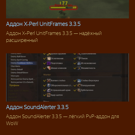
Аддон X‑Perl UnitFrames 3.3.5
Аддон X‑Perl UnitFrames 3.3.5 — надёжный
Аддоны 3.3.5
расширенный
Аддон SoundAlerter 3.3.5
Аддон SoundAlerter 3.3.5 — лёгкий PvP-аддон для
Аддоны 3.3.5
WoW