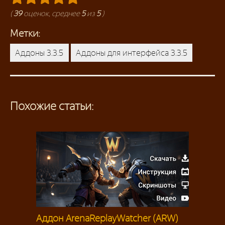
(
39
оценок, среднее
5
из
5
)
Метки:
Аддоны 3.3.5
Аддоны для интерфейса 3.3.5
Похожие статьи:
Аддон ArenaReplayWatcher (ARW)