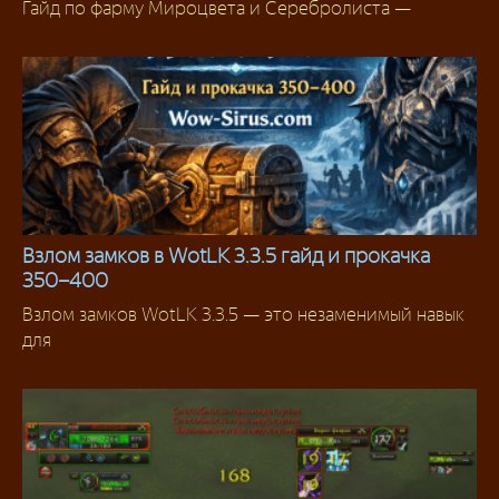
Гайд по фарму Мироцвета и Серебролиста —
Фарм
Взлом замков в WotLK 3.3.5 гайд и прокачка
350–400
Гайды
Взлом замков WotLK 3.3.5 — это незаменимый навык
для