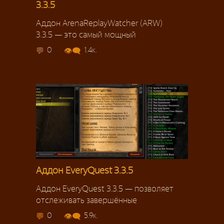
3.3.5
Аддон ArenaReplayWatcher (ARW)
3.3.5 — это самый мощный
0
1.4к.
Аддон EveryQuest 3.3.5
Аддон EveryQuest 3.3.5 — позволяет
отслеживать завершённые
0
5.9к.