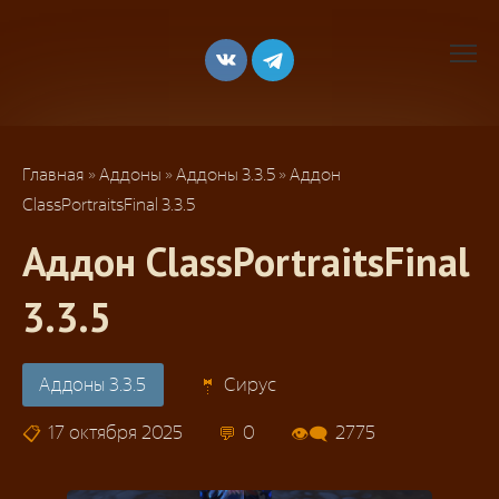
Перейти
к
контенту
Главная
»
Аддоны
»
Аддоны 3.3.5
»
Аддон
ClassPortraitsFinal 3.3.5
Аддон ClassPortraitsFinal
3.3.5
Аддоны 3.3.5
Сирус
17 октября 2025
0
2775