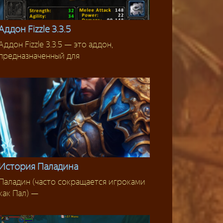
Аддон Fizzle 3.3.5
Аддон Fizzle 3.3.5 — это аддон,
Аддоны 3.3.5
предназначенный для
История Паладина
Паладин (часто сокращается игроками
История
как Пал) —