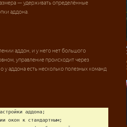
размера — удерживать определённые
пки аддона.
лении аддон, и у него нет большого
овном, управление происходит через
о у аддона есть несколько полезных команд
астройки аддона;

ии окон к стандартным;
