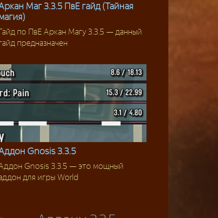
Аркан Маг 3.3.5 ПвЕ гайд (Тайная
магия)
Маг
Гайд по ПвЕ Аркан Магу 3.3.5 — данный
гайд предназначен
Аддон Gnosis 3.3.5
Аддон Gnosis 3.3.5 — это мощный
Аддоны 3.3.5
аддон для игры World