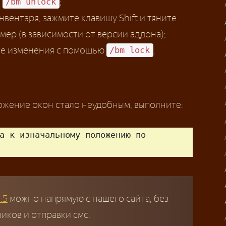
й
;
/bm unlock
вентаря, зажмите клавишу Shift и тяните
мер (в зависимости от версии аддона);
те изменения с помощью
.
/bm lock
ложение окон стало неудобным, выполните:
а к изначальному положению по 
.5
можно напрямую с нашего сайта, без
ков и отправки смс.