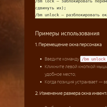
/bm lock — заблокировать перем
сдвинуть их);

/bm unlock — разблокировать ок
Примеры использования
1. Перемещение окна персонажа
Введите команду
/bm unlock
Кликните левой кнопкой мыши
удобное место;
Когда позиция устраивает — 
2. Изменение размера окна инвент