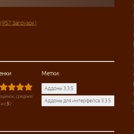
 (957 Загрузок)
енки
Метки:
Аддоны 3.3.5
оценок, среднее
Аддоны для интерфейса 3.3.5
из
5
)