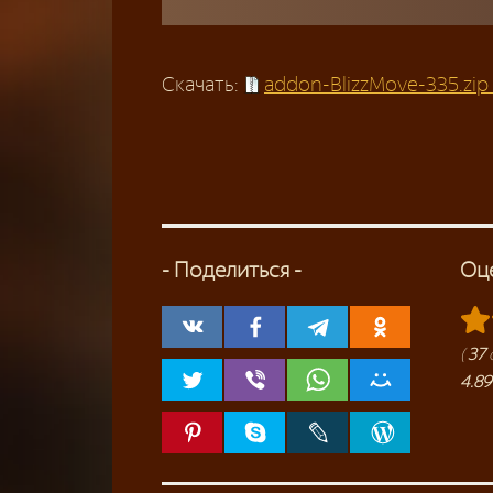
Скачать:
addon-BlizzMove-335.zip
- Поделиться -
Оц
(
37
4.89