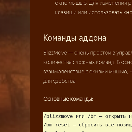
окно мышью. Для изменения 
клавиши или использовать кно
Команды аддона
BlizzMove — очень простой в управ
количества сложных команд. В осн
взаимодействие с окнами мышью, н
для удобства.
Основные команды:
/blizzmove или /bm — открыть н
/bm reset — сбросить все позиц