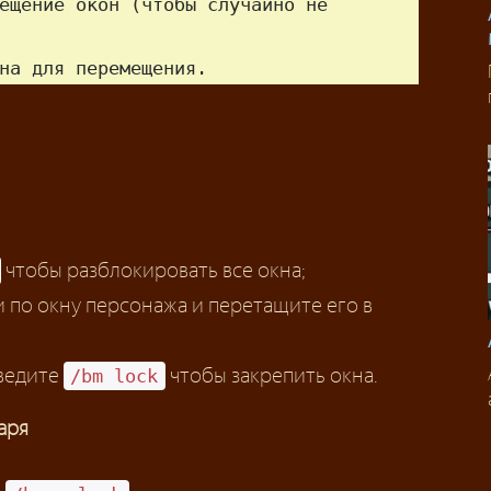
ещение окон (чтобы случайно не 
на для перемещения.
чтобы разблокировать все окна;
 по окну персонажа и перетащите его в
введите
чтобы закрепить окна.
/bm lock
аря