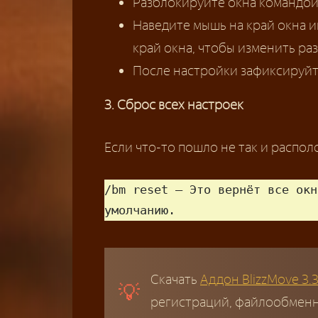
Разблокируйте окна командо
Наведите мышь на край окна ин
край окна, чтобы изменить раз
После настройки зафиксируй
3. Сброс всех настроек
Если что-то пошло не так и распо
/bm reset — Это вернёт все окн
умолчанию.
Скачать
Аддон BlizzMove 3.3
регистраций, файлообменни