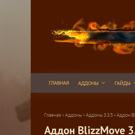
Перейти
к
контенту
ГЛАВНАЯ
АДДОНЫ
ГАЙДЫ
Главная
»
Аддоны
»
Аддоны 3.3.5
»
Аддон Bl
Аддон BlizzMove 3