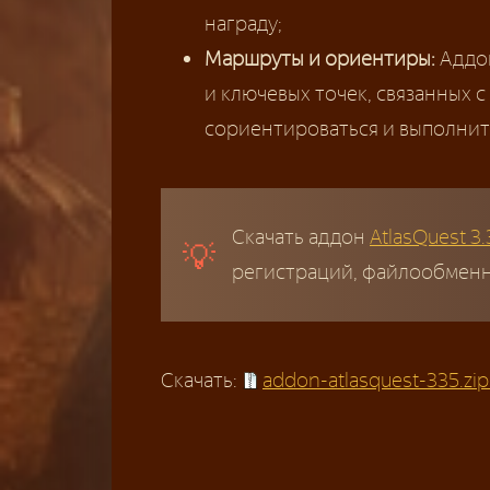
награду;
Маршруты и ориентиры:
Аддон
и ключевых точек, связанных 
сориентироваться и выполнить
Скачать аддон
AtlasQuest 3.
регистраций, файлообменни
Скачать:
addon-atlasquest-335.zip