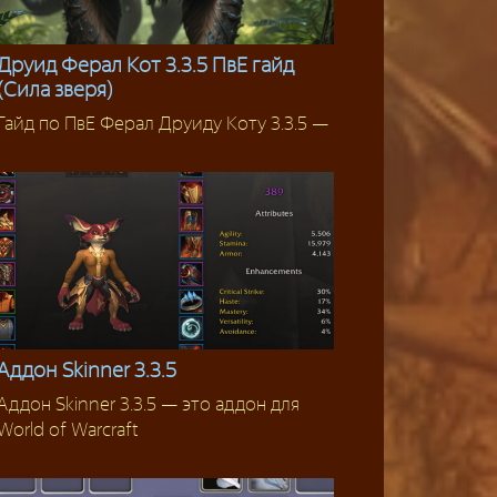
Друид Ферал Кот 3.3.5 ПвЕ гайд
(Сила зверя)
Друид
Гайд по ПвЕ Ферал Друиду Коту 3.3.5 —
Аддон Skinner 3.3.5
Аддон Skinner 3.3.5 — это аддон для
Аддоны 3.3.5
World of Warcraft