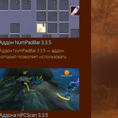
Аддон NumPadBar 3.3.5
Аддон NumPadBar 3.3.5 — аддон,
Аддоны
который позволяет использовать
Аддона NPCScan 3.3.5