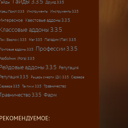
Гайды 3.3.5
Гайды
Друид 3.3.5
Инструменты
Инструменты 3.3.5
Жрец (Прист) 3.3.5
Интересное
Квестовые аддоны 3.3.5
Классовые аддоны 3.3.5
Паладин (Пал) 3.3.5
Лок (Варлок) 3.3.5
Маг 3.3.5
Профессии 3.3.5
Почтовые аддоны 3.3.5
Разбойник (Рога) 3.3.5
Рейдовые аддоны 3.3.5
Репутация
Репутация 3.3.5
Рыцарь смерти (ДК) 3.3.5
Сервера
Травничество
Сервера 3.3.5
Тактики 3.3.5
Травничество 3.3.5
Фарм
РЕКОМЕНДУЕМОЕ: