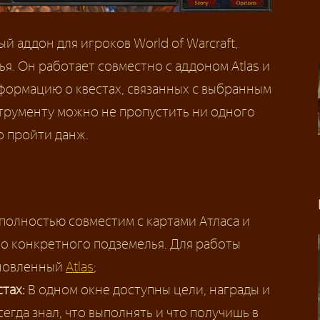
й аддон для игроков World of Warcraft,
я. Он работает совместно с аддоном Atlas и
формацию о квестах, связанных с выбранным
трументу можно не пропустить ни одного
о пройти данж.
 полностью совместим с картами Атласа и
го конкретного подземелья. Для работы
ановленный
Atlas
;
стах:
В одном окне доступны цели, награды и
сегда знал, что выполнять и что получишь в