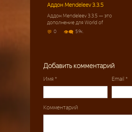
Аддон Mendeleev 3.3.5
Аддон Mendeleev 3.3.5 — это
дополнение для World of
0
5.9к.
Добавить комментарий
Имя
*
Email
*
Комментарий