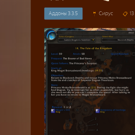
Аддоны 3.3.5
Сирус
13