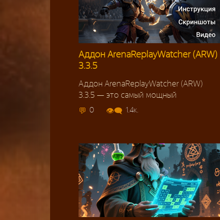
Аддон ArenaReplayWatcher (ARW)
3.3.5
Аддон ArenaReplayWatcher (ARW)
3.3.5 — это самый мощный
0
1.4к.