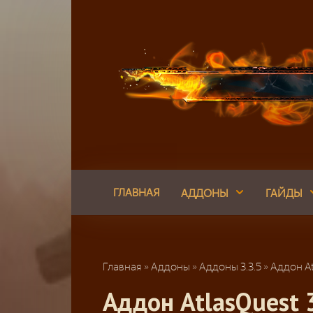
Перейти
к
контенту
ГЛАВНАЯ
АДДОНЫ
ГАЙДЫ
Главная
»
Аддоны
»
Аддоны 3.3.5
»
Аддон At
Аддон AtlasQuest 