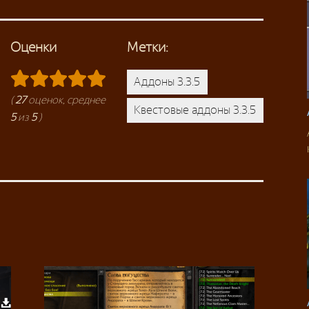
Оценки
Метки:
Аддоны 3.3.5
(
27
оценок, среднее
Квестовые аддоны 3.3.5
5
из
5
)