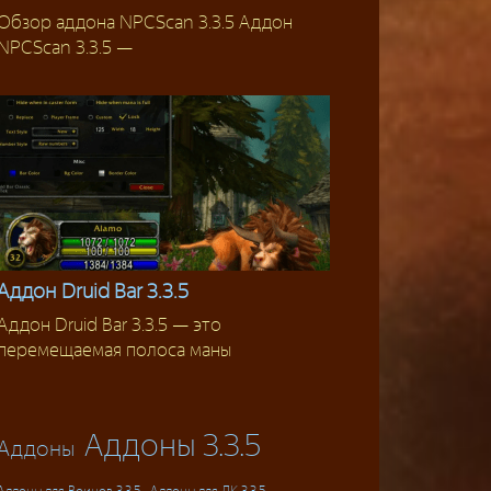
Обзор аддона NPCScan 3.3.5 Аддон
Аддоны для достижений
NPCScan 3.3.5 —
Аддон Druid Bar 3.3.5
Аддон Druid Bar 3.3.5 — это
Аддоны
перемещаемая полоса маны
Аддоны 3.3.5
Аддоны
Аддоны для ДК 3.3.5
Аддоны для Воинов 3.3.5