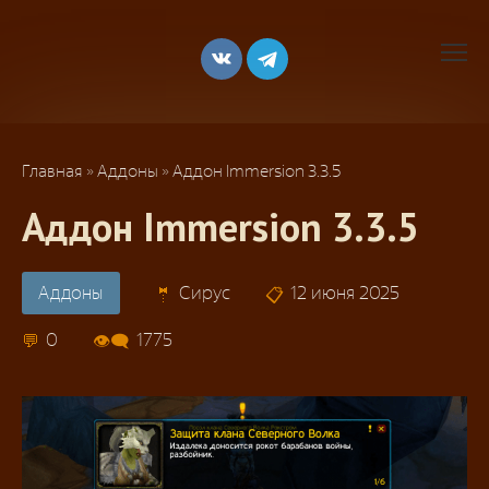
Перейти
к
контенту
Главная
»
Аддоны
»
Аддон Immersion 3.3.5
Аддон Immersion 3.3.5
Аддоны
Сирус
12 июня 2025
0
1775