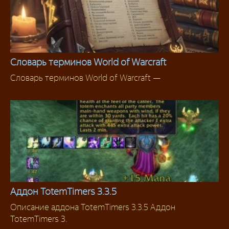
Словарь терминов World of Warcraft
Словарь терминов World of Warcraft —
Инструменты
Аддон TotemTimers 3.3.5
Описание аддона TotemTimers 3.3.5 Аддон
Для Шаманов
TotemTimers 3.