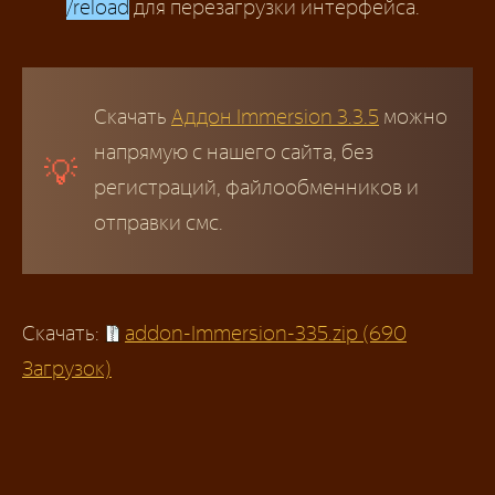
/reload
для перезагрузки интерфейса.
Скачать
Аддон Immersion 3.3.5
можно
напрямую с нашего сайта, без
регистраций, файлообменников и
отправки смс.
Скачать:
addon-Immersion-335.zip (690
Загрузок)