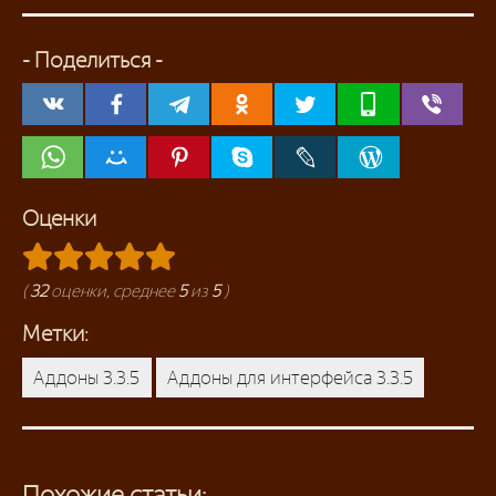
- Поделиться -
Оценки
(
32
оценки, среднее
5
из
5
)
Метки:
Аддоны 3.3.5
Аддоны для интерфейса 3.3.5
Похожие статьи: