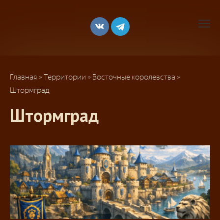
Перейти
к
контенту
Главная
»
Территории
»
Восточные королевства
»
Штормград
Штормград