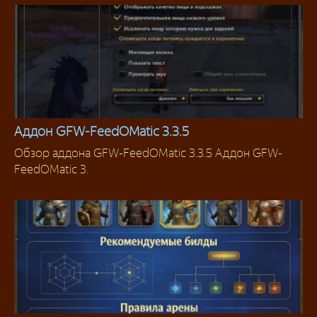
Аддон GFW-FeedOMatic 3.3.5
Обзор аддона GFW-FeedOMatic 3.3.5 Аддон GFW-
Для Охотников
FeedOMatic 3.