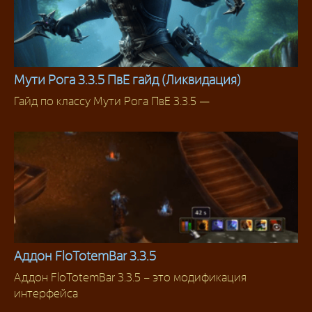
Мути Рога 3.3.5 ПвЕ гайд (Ликвидация)
Гайд по классу Мути Рога ПвЕ 3.3.5 —
Разбойник
Аддон FloTotemBar 3.3.5
Аддон FloTotemBar 3.3.5 – это модификация
Классовые аддоны
интерфейса