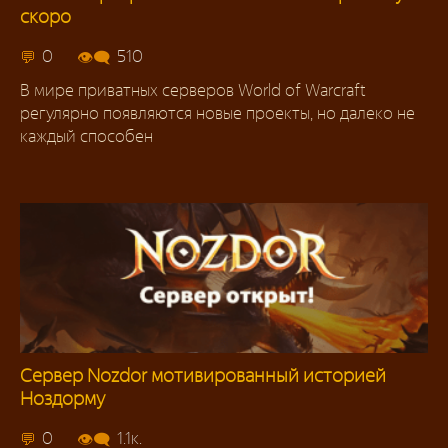
скоро
Сервера
0
510
В мире приватных серверов World of Warcraft
регулярно появляются новые проекты, но далеко не
каждый способен
Сервер Nozdor мотивированный историей
Ноздорму
Сервера
0
1.1к.