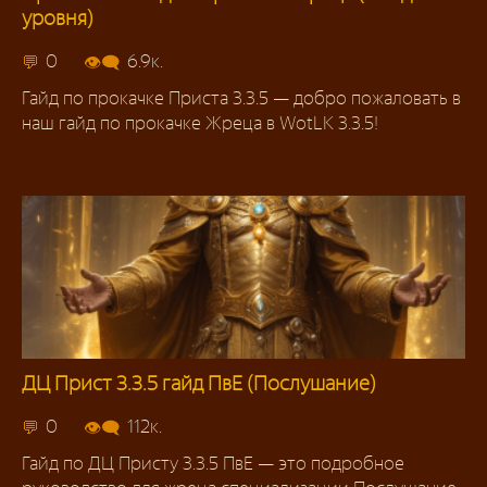
уровня)
Гайды
0
6.9к.
Гайд по прокачке Приста 3.3.5 — добро пожаловать в
наш гайд по прокачке Жреца в WotLK 3.3.5!
ДЦ Прист 3.3.5 гайд ПвЕ (Послушание)
3.3.5
0
112к.
Гайд по ДЦ Присту 3.3.5 ПвЕ — это подробное