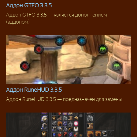
Аддон GTFO 3.3.5
Аддон GTFO 3.3.5 — является дополнением
Аддоны 3.3.5
(аддоном)
Аддон RuneHUD 3.3.5
Аддон RuneHUD 3.3.5 — предназначен для замены
Для Рыцарей смерти