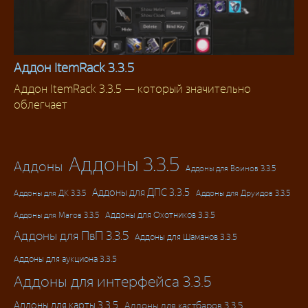
Аддон ItemRack 3.3.5
Аддон ItemRack 3.3.5 — который значительно
Аддоны 3.3.5
облегчает
Аддоны 3.3.5
Аддоны
Аддоны для Воинов 3.3.5
Аддоны для ДПС 3.3.5
Аддоны для ДК 3.3.5
Аддоны для Друидов 3.3.5
Аддоны для Магов 3.3.5
Аддоны для Охотников 3.3.5
Аддоны для ПвП 3.3.5
Аддоны для Шаманов 3.3.5
Аддоны для аукциона 3.3.5
Аддоны для интерфейса 3.3.5
Аддоны для карты 3.3.5
Аддоны для кастбаров 3.3.5