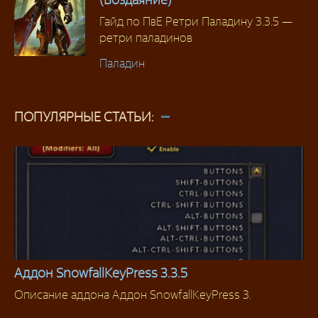
Гайд по ПвЕ Ретри Паладину 3.3.5 —
ретри паладинов
Паладин
ПОПУЛЯРНЫЕ СТАТЬИ:
Аддон SnowfallKeyPress 3.3.5
Описание аддона Аддон SnowfallKeyPress 3.
Аддоны 3.3.5