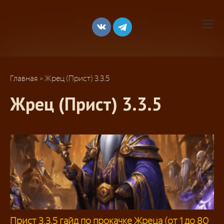
Перейти
к
контенту
Главная
»
Жрец (Прист) 3.3.5
Жрец (Прист) 3.3.5
Прист 3.3.5 гайд по прокачке Жреца (от 1 до 80