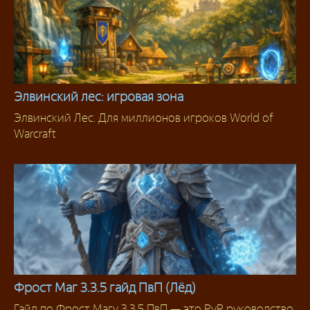
Элвинский лес: игровая зона
Элвинский Лес. Для миллионов игроков World of
Элвиннский лес
Warcraft
Фрост Маг 3.3.5 гайд ПвП (Лёд)
Гайд по Фрост Магу 3.3.5 ПвП — это PvP руководство