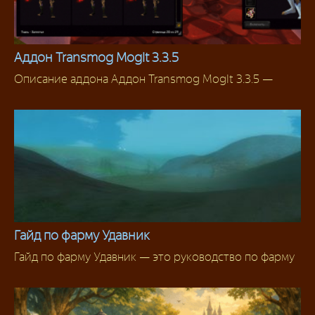
Аддон Transmog MogIt 3.3.5
Описание аддона Аддон Transmog MogIt 3.3.5 —
Аддоны 3.3.5
Гайд по фарму Удавник
Гайд по фарму Удавник — это руководство по фарму
Фарм