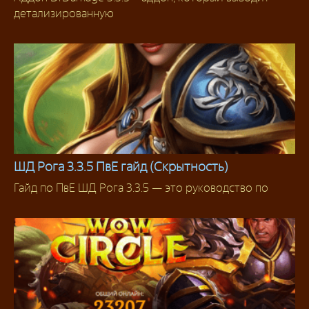
Аддоны 3.3.5
детализированную
ШД Рога 3.3.5 ПвЕ гайд (Скрытность)
Гайд по ПвЕ ШД Рога 3.3.5 — это руководство по
Гайды