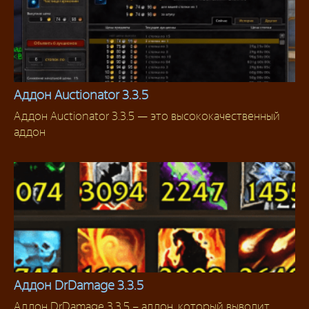
Аддон Auctionator 3.3.5
Аддон Auctionator 3.3.5 — это высококачественный
Аддоны для аукциона
аддон
Аддон DrDamage 3.3.5
Аддон DrDamage 3.3.5 – аддон, который выводит