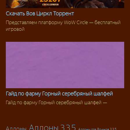
Скачать Вов Циркл Торрент
Представляем платформу WoW Circle — бесплатный
Скачать WoW
игровой
Гайд по фарму Горный серебряный шалфей
Гайд по фарму Горный серебряный шалфей —
Фарм
Аддоны 3.3.5
Аддоны
Аддоны для Воинов 3.3.5